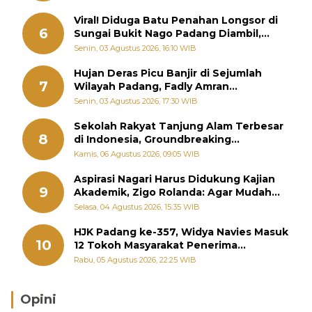
Viral! Diduga Batu Penahan Longsor di
6
Sungai Bukit Nago Padang Diambil,
Warga Khawatir Bencana Terulang
Senin, 03 Agustus 2026, 16:10 WIB
Hujan Deras Picu Banjir di Sejumlah
7
Wilayah Padang, Fadly Amran
Perintahkan OPD Siaga
Senin, 03 Agustus 2026, 17:30 WIB
Sekolah Rakyat Tanjung Alam Terbesar
8
di Indonesia, Groundbreaking
September
Kamis, 06 Agustus 2026, 09:05 WIB
Aspirasi Nagari Harus Didukung Kajian
9
Akademik, Zigo Rolanda: Agar Mudah
Diperjuangkan di Kementerian
Selasa, 04 Agustus 2026, 15:35 WIB
HJK Padang ke-357, Widya Navies Masuk
10
12 Tokoh Masyarakat Penerima
Penghargaan Pemko Padang
Rabu, 05 Agustus 2026, 22:25 WIB
Opini
Brasil Lebih Diunggulkan, tetapi Jepang Selalu