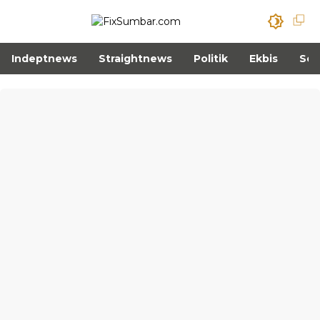
Indeptnews
Straightnews
Politik
Ekbis
Sos