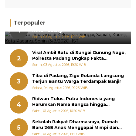
Terpopuler
Hujan Deras, 15 Titik Banjir Terdeteksi di
1
Kota Padang
Senin, 03 Agustus 2026, 17:10 WIB
Viral Ambil Batu di Sungai Gunung Nago,
2
Polresta Padang Ungkap Fakta
Sebenarnya
Senin, 03 Agustus 2026, 19:20 WIB
Tiba di Padang, Zigo Rolanda Langsung
3
Terjun Bantu Warga Terdampak Banjir
Selasa, 04 Agustus 2026, 09:25 WIB
Ridwan Tulus, Putra Indonesia yang
4
Harumkan Nama Bangsa hingga
Diabadikan dalam Buku Jepang
Sabtu, 01 Agustus 2026, 16:20 WIB
Sekolah Rakyat Dharmasraya, Rumah
5
Baru 268 Anak Menggapai Mimpi dan
Memutus Rantai Kemiskinan
Sabtu, 01 Agustus 2026, 19:10 WIB