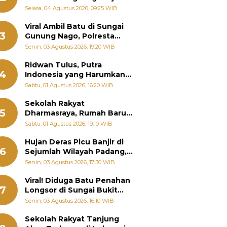
Bantu Warga Terdampak
Selasa, 04 Agustus 2026, 09:25 WIB
Banjir
Viral Ambil Batu di Sungai
3
Gunung Nago, Polresta
Padang Ungkap Fakta
Senin, 03 Agustus 2026, 19:20 WIB
Sebenarnya
Ridwan Tulus, Putra
4
Indonesia yang Harumkan
Nama Bangsa hingga
Sabtu, 01 Agustus 2026, 16:20 WIB
Diabadikan dalam Buku
Jepang
Sekolah Rakyat
5
Dharmasraya, Rumah Baru
268 Anak Menggapai Mimpi
Sabtu, 01 Agustus 2026, 19:10 WIB
dan Memutus Rantai
Kemiskinan
Hujan Deras Picu Banjir di
6
Sejumlah Wilayah Padang,
Fadly Amran Perintahkan
Senin, 03 Agustus 2026, 17:30 WIB
OPD Siaga
Viral! Diduga Batu Penahan
7
Longsor di Sungai Bukit
Nago Padang Diambil, Warga
Senin, 03 Agustus 2026, 16:10 WIB
Khawatir Bencana Terulang
Sekolah Rakyat Tanjung