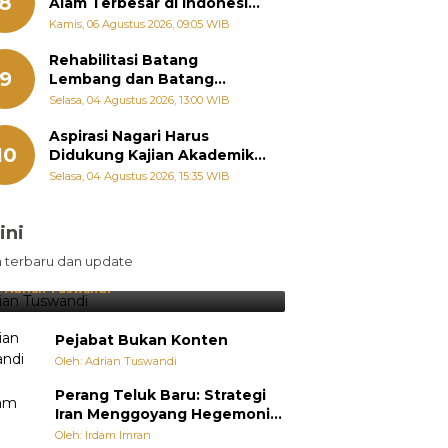
8
Alam Terbesar di Indonesia,
Groundbreaking September
Kamis, 06 Agustus 2026, 09:05 WIB
Rehabilitasi Batang
9
Lembang dan Batang
Gawan Segera Dimulai, Zigo
Selasa, 04 Agustus 2026, 13:00 WIB
Rolanda Pastikan Proyek
Berjalan
Aspirasi Nagari Harus
10
Didukung Kajian Akademik,
Zigo Rolanda: Agar Mudah
Selasa, 04 Agustus 2026, 15:35 WIB
Diperjuangkan di
Kementerian
ini
sil Lebih Diunggulkan, tetapi
n terbaru dan update
pang Selalu Punya Cara Membuat
jutan
:
Adrian Tuswandi
Pejabat Bukan Konten
Oleh: Adrian Tuswandi
Perang Teluk Baru: Strategi
Iran Menggoyang Hegemoni
AS dari Dalam
Oleh: Irdam Imran