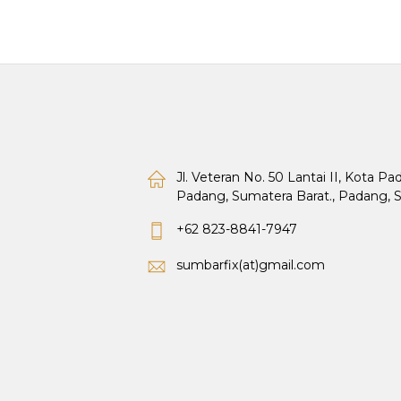
Jl. Veteran No. 50 Lantai II, Kota P
Padang, Sumatera Barat., Padang, 
+62 823-8841-7947
sumbarfix(at)gmail.com