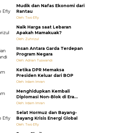
Mudik dan Nafas Ekonomi dari
Rantau
Oleh: Two Efly
Naik Harga saat Lebaran
Apakah Mamakuak?
Oleh: Zuhrizul
Insan Antara Garda Terdepan
Program Negara
Oleh: Adrian Tuswandi
Ketika DPR Memaksa
Presiden Keluar dari BOP
Oleh: Irdam Imran
Menghidupkan Kembali
Diplomasi Non-Blok di Era
Multipolar
Oleh: Irdam Imran
Selat Hormuz dan Bayang-
Bayang Krisis Energi Global
Oleh: Two Efly