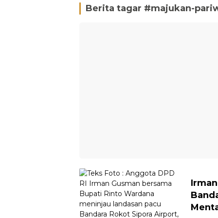
Berita tagar #
majukan-pari
Irma
Banda
Ment