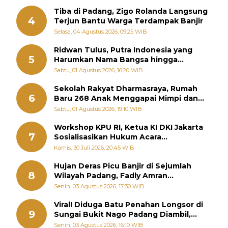
Tiba di Padang, Zigo Rolanda Langsung
4
Terjun Bantu Warga Terdampak Banjir
Selasa, 04 Agustus 2026, 09:25 WIB
Ridwan Tulus, Putra Indonesia yang
5
Harumkan Nama Bangsa hingga
Diabadikan dalam Buku Jepang
Sabtu, 01 Agustus 2026, 16:20 WIB
Sekolah Rakyat Dharmasraya, Rumah
6
Baru 268 Anak Menggapai Mimpi dan
Memutus Rantai Kemiskinan
Sabtu, 01 Agustus 2026, 19:10 WIB
Workshop KPU RI, Ketua KI DKI Jakarta
7
Sosialisasikan Hukum Acara
Penyelesaian Sengketa Informasi Publik
Kamis, 30 Juli 2026, 20:45 WIB
Hujan Deras Picu Banjir di Sejumlah
8
Wilayah Padang, Fadly Amran
Perintahkan OPD Siaga
Senin, 03 Agustus 2026, 17:30 WIB
Viral! Diduga Batu Penahan Longsor di
9
Sungai Bukit Nago Padang Diambil,
Warga Khawatir Bencana Terulang
Senin, 03 Agustus 2026, 16:10 WIB