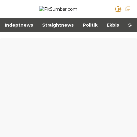
Indeptnews
Straightnews
Politik
Ekbis
Sos