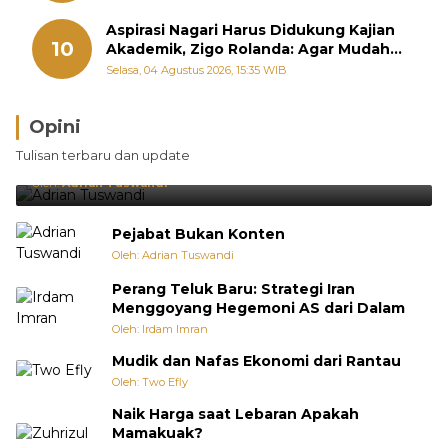
Aspirasi Nagari Harus Didukung Kajian
10
Akademik, Zigo Rolanda: Agar Mudah
Diperjuangkan di Kementerian
Selasa, 04 Agustus 2026, 15:35 WIB
Opini
Brasil Lebih Diunggulkan, tetapi Jepang Selalu
Tulisan terbaru dan update
Punya Cara Membuat Kejutan
Oleh:
Adrian Tuswandi
Pejabat Bukan Konten
Oleh: Adrian Tuswandi
Perang Teluk Baru: Strategi Iran
Menggoyang Hegemoni AS dari Dalam
Oleh: Irdam Imran
Mudik dan Nafas Ekonomi dari Rantau
Oleh: Two Efly
Naik Harga saat Lebaran Apakah
Mamakuak?