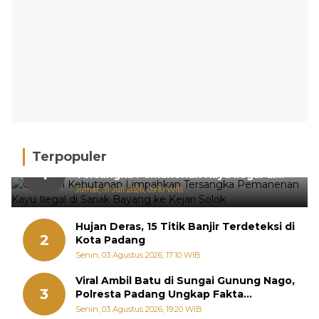
Terpopuler
Gakkum Kehutanan Limpahkan
1
Tersangka Pemanenan Kayu Ilegal di
Sariak Bayang ke Kejari Solok
Jumat, 31 Juli 2026, 09:10 WIB
Hujan Deras, 15 Titik Banjir Terdeteksi di
2
Kota Padang
Senin, 03 Agustus 2026, 17:10 WIB
Viral Ambil Batu di Sungai Gunung Nago,
3
Polresta Padang Ungkap Fakta
Sebenarnya
Senin, 03 Agustus 2026, 19:20 WIB