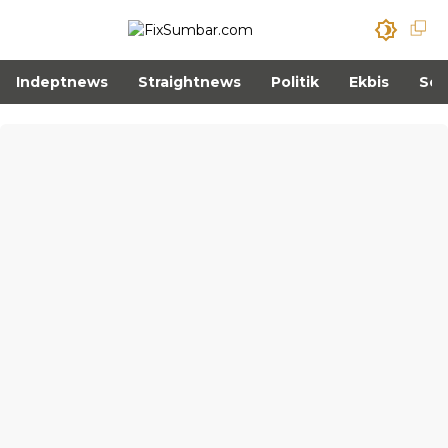
Indeptnews
Straightnews
Politik
Ekbis
Sos