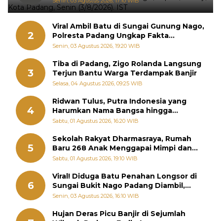
Senin, 03 Agustus 2026, 17:10 WIB
Viral Ambil Batu di Sungai Gunung Nago,
2
Polresta Padang Ungkap Fakta
Sebenarnya
Senin, 03 Agustus 2026, 19:20 WIB
Tiba di Padang, Zigo Rolanda Langsung
3
Terjun Bantu Warga Terdampak Banjir
Selasa, 04 Agustus 2026, 09:25 WIB
Ridwan Tulus, Putra Indonesia yang
4
Harumkan Nama Bangsa hingga
Diabadikan dalam Buku Jepang
Sabtu, 01 Agustus 2026, 16:20 WIB
Sekolah Rakyat Dharmasraya, Rumah
5
Baru 268 Anak Menggapai Mimpi dan
Memutus Rantai Kemiskinan
Sabtu, 01 Agustus 2026, 19:10 WIB
Viral! Diduga Batu Penahan Longsor di
6
Sungai Bukit Nago Padang Diambil,
Warga Khawatir Bencana Terulang
Senin, 03 Agustus 2026, 16:10 WIB
Hujan Deras Picu Banjir di Sejumlah