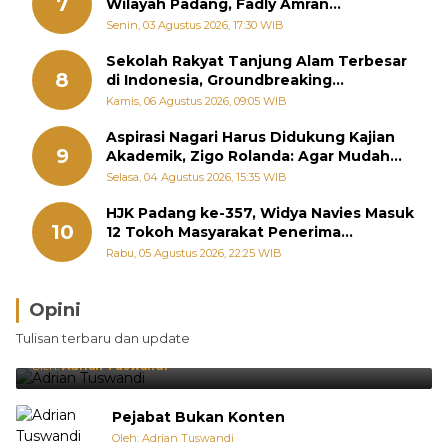
7
Wilayah Padang, Fadly Amran
Perintahkan OPD Siaga
Senin, 03 Agustus 2026, 17:30 WIB
Sekolah Rakyat Tanjung Alam Terbesar
8
di Indonesia, Groundbreaking
September
Kamis, 06 Agustus 2026, 09:05 WIB
Aspirasi Nagari Harus Didukung Kajian
9
Akademik, Zigo Rolanda: Agar Mudah
Diperjuangkan di Kementerian
Selasa, 04 Agustus 2026, 15:35 WIB
HJK Padang ke-357, Widya Navies Masuk
10
12 Tokoh Masyarakat Penerima
Penghargaan Pemko Padang
Rabu, 05 Agustus 2026, 22:25 WIB
Opini
Brasil Lebih Diunggulkan, tetapi Jepang Selalu
Tulisan terbaru dan update
Punya Cara Membuat Kejutan
Oleh:
Adrian Tuswandi
Pejabat Bukan Konten
Oleh: Adrian Tuswandi