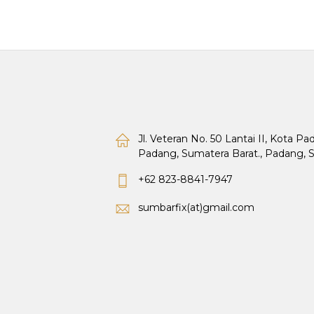
Jl. Veteran No. 50 Lantai II, Kota P
Padang, Sumatera Barat., Padang, 
+62 823-8841-7947
sumbarfix(at)gmail.com