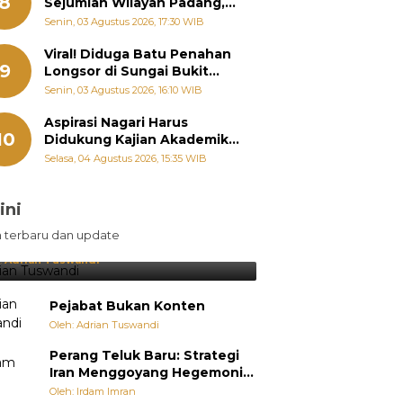
8
Sejumlah Wilayah Padang,
Fadly Amran Perintahkan
Senin, 03 Agustus 2026, 17:30 WIB
OPD Siaga
Viral! Diduga Batu Penahan
9
Longsor di Sungai Bukit
Nago Padang Diambil, Warga
Senin, 03 Agustus 2026, 16:10 WIB
Khawatir Bencana Terulang
Aspirasi Nagari Harus
10
Didukung Kajian Akademik,
Zigo Rolanda: Agar Mudah
Selasa, 04 Agustus 2026, 15:35 WIB
Diperjuangkan di
Kementerian
ini
sil Lebih Diunggulkan, tetapi
n terbaru dan update
pang Selalu Punya Cara Membuat
jutan
:
Adrian Tuswandi
Pejabat Bukan Konten
Oleh: Adrian Tuswandi
Perang Teluk Baru: Strategi
Iran Menggoyang Hegemoni
AS dari Dalam
Oleh: Irdam Imran