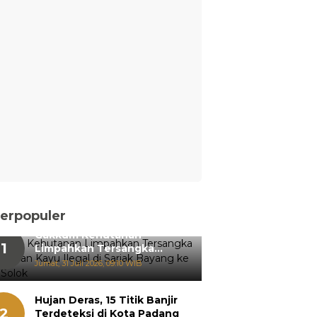
erpopuler
Gakkum Kehutanan
1
Limpahkan Tersangka
Pemanenan Kayu Ilegal di
Jumat, 31 Juli 2026, 09:10 WIB
Sariak Bayang ke Kejari
Solok
Hujan Deras, 15 Titik Banjir
2
Terdeteksi di Kota Padang