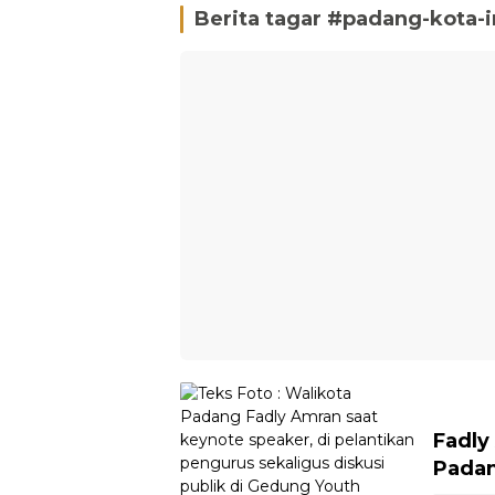
Berita tagar #
padang-kota-i
Fadl
Padan