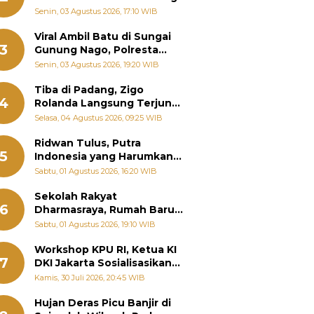
Senin, 03 Agustus 2026, 17:10 WIB
Viral Ambil Batu di Sungai
3
Gunung Nago, Polresta
Padang Ungkap Fakta
Senin, 03 Agustus 2026, 19:20 WIB
Sebenarnya
Tiba di Padang, Zigo
4
Rolanda Langsung Terjun
Bantu Warga Terdampak
Selasa, 04 Agustus 2026, 09:25 WIB
Banjir
Ridwan Tulus, Putra
5
Indonesia yang Harumkan
Nama Bangsa hingga
Sabtu, 01 Agustus 2026, 16:20 WIB
Diabadikan dalam Buku
Jepang
Sekolah Rakyat
6
Dharmasraya, Rumah Baru
268 Anak Menggapai Mimpi
Sabtu, 01 Agustus 2026, 19:10 WIB
dan Memutus Rantai
Kemiskinan
Workshop KPU RI, Ketua KI
7
DKI Jakarta Sosialisasikan
Hukum Acara Penyelesaian
Kamis, 30 Juli 2026, 20:45 WIB
Sengketa Informasi Publik
Hujan Deras Picu Banjir di