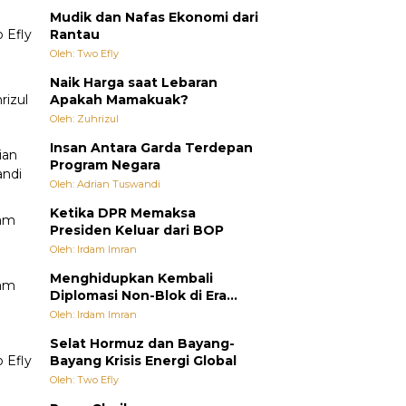
Mudik dan Nafas Ekonomi dari
Rantau
Oleh: Two Efly
Naik Harga saat Lebaran
Apakah Mamakuak?
Oleh: Zuhrizul
Insan Antara Garda Terdepan
Program Negara
Oleh: Adrian Tuswandi
Ketika DPR Memaksa
Presiden Keluar dari BOP
Oleh: Irdam Imran
Menghidupkan Kembali
Diplomasi Non-Blok di Era
Multipolar
Oleh: Irdam Imran
Selat Hormuz dan Bayang-
Bayang Krisis Energi Global
Oleh: Two Efly