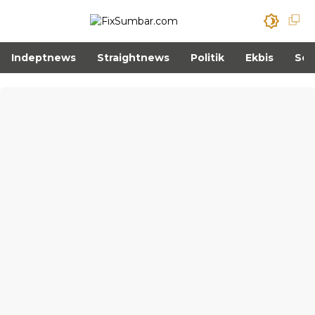
Indeptnews
Straightnews
Politik
Ekbis
Sos