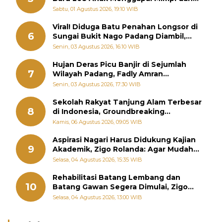
Memutus Rantai Kemiskinan
Sabtu, 01 Agustus 2026, 19:10 WIB
Viral! Diduga Batu Penahan Longsor di
6
Sungai Bukit Nago Padang Diambil,
Warga Khawatir Bencana Terulang
Senin, 03 Agustus 2026, 16:10 WIB
Hujan Deras Picu Banjir di Sejumlah
7
Wilayah Padang, Fadly Amran
Perintahkan OPD Siaga
Senin, 03 Agustus 2026, 17:30 WIB
Sekolah Rakyat Tanjung Alam Terbesar
8
di Indonesia, Groundbreaking
September
Kamis, 06 Agustus 2026, 09:05 WIB
Aspirasi Nagari Harus Didukung Kajian
9
Akademik, Zigo Rolanda: Agar Mudah
Diperjuangkan di Kementerian
Selasa, 04 Agustus 2026, 15:35 WIB
Rehabilitasi Batang Lembang dan
10
Batang Gawan Segera Dimulai, Zigo
Rolanda Pastikan Proyek Berjalan
Selasa, 04 Agustus 2026, 13:00 WIB