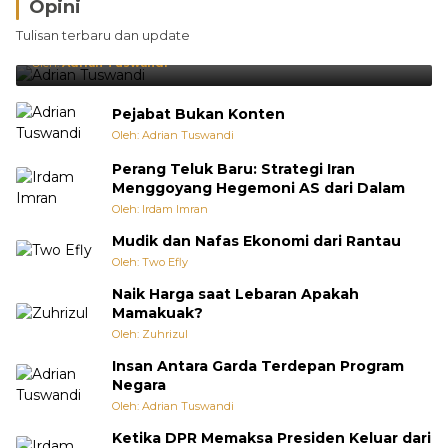
Opini
Brasil Lebih Diunggulkan, tetapi Jepang Selalu
Tulisan terbaru dan update
Punya Cara Membuat Kejutan
Oleh:
Adrian Tuswandi
Pejabat Bukan Konten
Oleh: Adrian Tuswandi
Perang Teluk Baru: Strategi Iran
Menggoyang Hegemoni AS dari Dalam
Oleh: Irdam Imran
Mudik dan Nafas Ekonomi dari Rantau
Oleh: Two Efly
Naik Harga saat Lebaran Apakah
Mamakuak?
Oleh: Zuhrizul
Insan Antara Garda Terdepan Program
Negara
Oleh: Adrian Tuswandi
Ketika DPR Memaksa Presiden Keluar dari