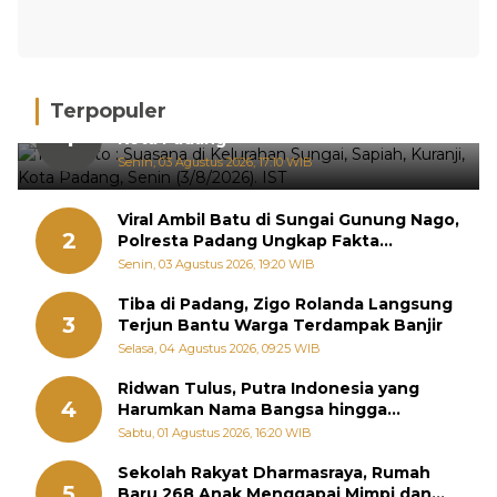
Terpopuler
Hujan Deras, 15 Titik Banjir Terdeteksi di
1
Kota Padang
Senin, 03 Agustus 2026, 17:10 WIB
Viral Ambil Batu di Sungai Gunung Nago,
2
Polresta Padang Ungkap Fakta
Sebenarnya
Senin, 03 Agustus 2026, 19:20 WIB
Tiba di Padang, Zigo Rolanda Langsung
3
Terjun Bantu Warga Terdampak Banjir
Selasa, 04 Agustus 2026, 09:25 WIB
Ridwan Tulus, Putra Indonesia yang
4
Harumkan Nama Bangsa hingga
Diabadikan dalam Buku Jepang
Sabtu, 01 Agustus 2026, 16:20 WIB
Sekolah Rakyat Dharmasraya, Rumah
5
Baru 268 Anak Menggapai Mimpi dan