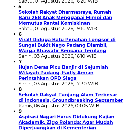
Sabtu, 01 Agustus 2026, 16:20 WIB
5
Sekolah Rakyat Dharmasraya, Rumah
Baru 268 Anak Menggapai Mimpi dan
Memutus Rantai Kemiskinan
Sabtu, 01 Agustus 2026, 19:10 WIB
6
Viral! Diduga Batu Penahan Longsor di
Sungai Bukit Nago Padang Diambil,
Warga Khawatir Bencana Terulang
Senin, 03 Agustus 2026, 16:10 WIB
7
Hujan Deras Picu Banjir di Sejumlah
Wilayah Padang, Fadly Amran
Perintahkan OPD Siaga
Senin, 03 Agustus 2026, 17:30 WIB
8
Sekolah Rakyat Tanjung Alam Terbesar
di Indonesia, Groundbreaking September
Kamis, 06 Agustus 2026, 09:05 WIB
9
Aspirasi Nagari Harus Didukung Kajian
Akademik, Zigo Rolanda: Agar Mudah
Diperjuangkan di Kementerian