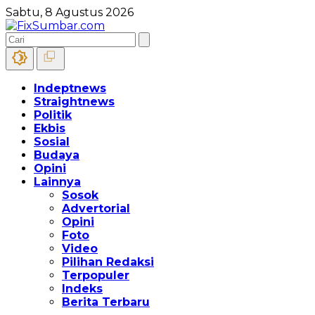
Sabtu, 8 Agustus 2026
Indeptnews
Straightnews
Politik
Ekbis
Sosial
Budaya
Opini
Lainnya
Sosok
Advertorial
Opini
Foto
Video
Pilihan Redaksi
Terpopuler
Indeks
Berita Terbaru