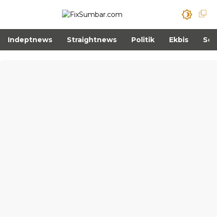
Indeptnews
Straightnews
Politik
Ekbis
Sos