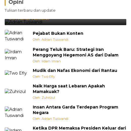
Opini
Brasil Lebih Diunggulkan, tetapi Jepang Selalu
Tulisan terbaru dan update
Punya Cara Membuat Kejutan
Oleh:
Adrian Tuswandi
Pejabat Bukan Konten
Oleh: Adrian Tuswandi
Perang Teluk Baru: Strategi Iran
Menggoyang Hegemoni AS dari Dalam
Oleh: Irdam Imran
Mudik dan Nafas Ekonomi dari Rantau
Oleh: Two Efly
Naik Harga saat Lebaran Apakah
Mamakuak?
Oleh: Zuhrizul
Insan Antara Garda Terdepan Program
Negara
Oleh: Adrian Tuswandi
Ketika DPR Memaksa Presiden Keluar dari