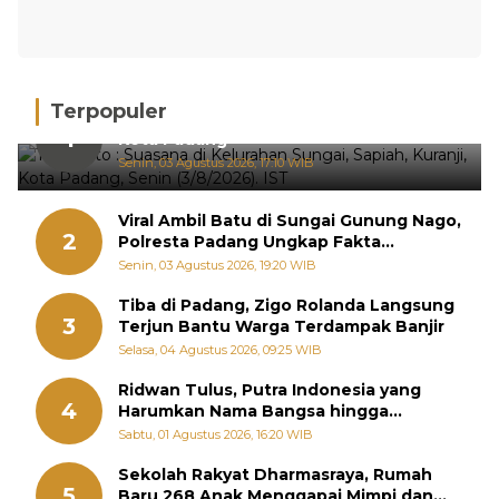
Terpopuler
Hujan Deras, 15 Titik Banjir Terdeteksi di
1
Kota Padang
Senin, 03 Agustus 2026, 17:10 WIB
Viral Ambil Batu di Sungai Gunung Nago,
2
Polresta Padang Ungkap Fakta
Sebenarnya
Senin, 03 Agustus 2026, 19:20 WIB
Tiba di Padang, Zigo Rolanda Langsung
3
Terjun Bantu Warga Terdampak Banjir
Selasa, 04 Agustus 2026, 09:25 WIB
Ridwan Tulus, Putra Indonesia yang
4
Harumkan Nama Bangsa hingga
Diabadikan dalam Buku Jepang
Sabtu, 01 Agustus 2026, 16:20 WIB
Sekolah Rakyat Dharmasraya, Rumah
5
Baru 268 Anak Menggapai Mimpi dan