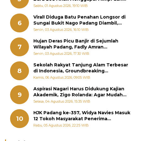
Memutus Rantai Kemiskinan
Sabtu, 01 Agustus 2026, 19:10 WIB
Viral! Diduga Batu Penahan Longsor di
6
Sungai Bukit Nago Padang Diambil,
Warga Khawatir Bencana Terulang
Senin, 03 Agustus 2026, 16:10 WIB
Hujan Deras Picu Banjir di Sejumlah
7
Wilayah Padang, Fadly Amran
Perintahkan OPD Siaga
Senin, 03 Agustus 2026, 17:30 WIB
Sekolah Rakyat Tanjung Alam Terbesar
8
di Indonesia, Groundbreaking
September
Kamis, 06 Agustus 2026, 09:05 WIB
Aspirasi Nagari Harus Didukung Kajian
9
Akademik, Zigo Rolanda: Agar Mudah
Diperjuangkan di Kementerian
Selasa, 04 Agustus 2026, 15:35 WIB
HJK Padang ke-357, Widya Navies Masuk
10
12 Tokoh Masyarakat Penerima
Penghargaan Pemko Padang
Rabu, 05 Agustus 2026, 22:25 WIB