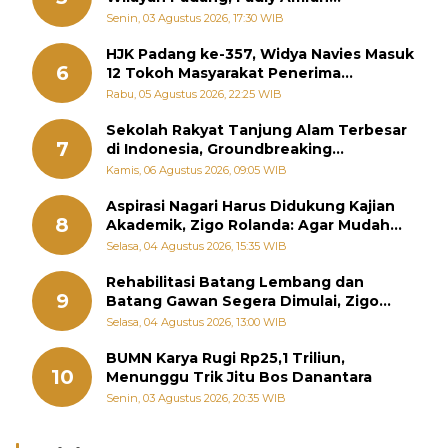
Perintahkan OPD Siaga
Senin, 03 Agustus 2026, 17:30 WIB
HJK Padang ke-357, Widya Navies Masuk
6
12 Tokoh Masyarakat Penerima
Penghargaan Pemko Padang
Rabu, 05 Agustus 2026, 22:25 WIB
Sekolah Rakyat Tanjung Alam Terbesar
7
di Indonesia, Groundbreaking
September
Kamis, 06 Agustus 2026, 09:05 WIB
Aspirasi Nagari Harus Didukung Kajian
8
Akademik, Zigo Rolanda: Agar Mudah
Diperjuangkan di Kementerian
Selasa, 04 Agustus 2026, 15:35 WIB
Rehabilitasi Batang Lembang dan
9
Batang Gawan Segera Dimulai, Zigo
Rolanda Pastikan Proyek Berjalan
Selasa, 04 Agustus 2026, 13:00 WIB
BUMN Karya Rugi Rp25,1 Triliun,
10
Menunggu Trik Jitu Bos Danantara
Senin, 03 Agustus 2026, 20:35 WIB