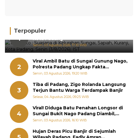
Terpopuler
Hujan Deras, 15 Titik Banjir Terdeteksi di
1
Kota Padang
Senin, 03 Agustus 2026, 17:10 WIB
Viral Ambil Batu di Sungai Gunung Nago,
2
Polresta Padang Ungkap Fakta
Sebenarnya
Senin, 03 Agustus 2026, 19:20 WIB
Tiba di Padang, Zigo Rolanda Langsung
3
Terjun Bantu Warga Terdampak Banjir
Selasa, 04 Agustus 2026, 09:25 WIB
Viral! Diduga Batu Penahan Longsor di
4
Sungai Bukit Nago Padang Diambil,
Warga Khawatir Bencana Terulang
Senin, 03 Agustus 2026, 16:10 WIB
Hujan Deras Picu Banjir di Sejumlah
5
Wilayah Padang, Fadly Amran