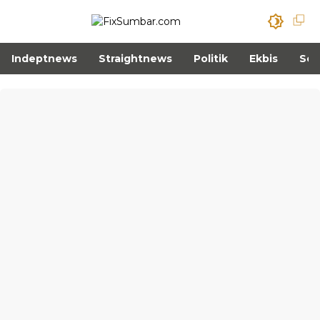
Indeptnews
Straightnews
Politik
Ekbis
Sos