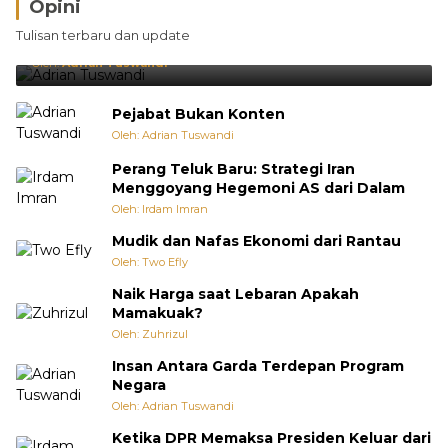
Opini
Brasil Lebih Diunggulkan, tetapi Jepang Selalu
Tulisan terbaru dan update
Punya Cara Membuat Kejutan
Oleh:
Adrian Tuswandi
Pejabat Bukan Konten
Oleh: Adrian Tuswandi
Perang Teluk Baru: Strategi Iran
Menggoyang Hegemoni AS dari Dalam
Oleh: Irdam Imran
Mudik dan Nafas Ekonomi dari Rantau
Oleh: Two Efly
Naik Harga saat Lebaran Apakah
Mamakuak?
Oleh: Zuhrizul
Insan Antara Garda Terdepan Program
Negara
Oleh: Adrian Tuswandi
Ketika DPR Memaksa Presiden Keluar dari