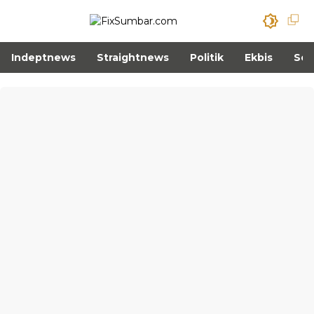
Indeptnews
Straightnews
Politik
Ekbis
Sos