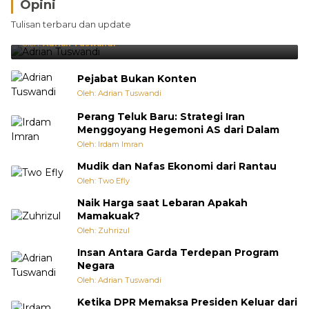
Opini
Brasil Lebih Diunggulkan, tetapi Jepang Selalu
Tulisan terbaru dan update
Punya Cara Membuat Kejutan
Oleh:
Adrian Tuswandi
Pejabat Bukan Konten
Oleh: Adrian Tuswandi
Perang Teluk Baru: Strategi Iran
Menggoyang Hegemoni AS dari Dalam
Oleh: Irdam Imran
Mudik dan Nafas Ekonomi dari Rantau
Oleh: Two Efly
Naik Harga saat Lebaran Apakah
Mamakuak?
Oleh: Zuhrizul
Insan Antara Garda Terdepan Program
Negara
Oleh: Adrian Tuswandi
Ketika DPR Memaksa Presiden Keluar dari