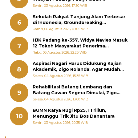
Perintahkan OPD Siaga
Senin, 03 Agustus 2026, 17:30 WIB
Sekolah Rakyat Tanjung Alam Terbesar
6
di Indonesia, Groundbreaking
September
Kamis, 06 Agustus 2026, 09:05 WIB
HJK Padang ke-357, Widya Navies Masuk
7
12 Tokoh Masyarakat Penerima
Penghargaan Pemko Padang
Rabu, 05 Agustus 2026, 22:25 WIB
Aspirasi Nagari Harus Didukung Kajian
8
Akademik, Zigo Rolanda: Agar Mudah
Diperjuangkan di Kementerian
Selasa, 04 Agustus 2026, 15:35 WIB
Rehabilitasi Batang Lembang dan
9
Batang Gawan Segera Dimulai, Zigo
Rolanda Pastikan Proyek Berjalan
Selasa, 04 Agustus 2026, 13:00 WIB
BUMN Karya Rugi Rp25,1 Triliun,
10
Menunggu Trik Jitu Bos Danantara
Senin, 03 Agustus 2026, 20:35 WIB