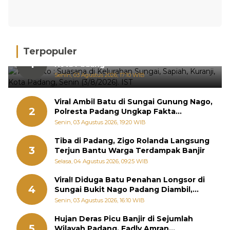
Terpopuler
Hujan Deras, 15 Titik Banjir Terdeteksi di
1
Kota Padang
Senin, 03 Agustus 2026, 17:10 WIB
Viral Ambil Batu di Sungai Gunung Nago,
2
Polresta Padang Ungkap Fakta
Sebenarnya
Senin, 03 Agustus 2026, 19:20 WIB
Tiba di Padang, Zigo Rolanda Langsung
3
Terjun Bantu Warga Terdampak Banjir
Selasa, 04 Agustus 2026, 09:25 WIB
Viral! Diduga Batu Penahan Longsor di
4
Sungai Bukit Nago Padang Diambil,
Warga Khawatir Bencana Terulang
Senin, 03 Agustus 2026, 16:10 WIB
Hujan Deras Picu Banjir di Sejumlah
5
Wilayah Padang, Fadly Amran