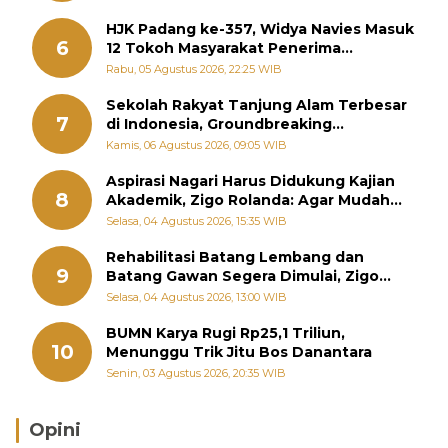
HJK Padang ke-357, Widya Navies Masuk
6
12 Tokoh Masyarakat Penerima
Penghargaan Pemko Padang
Rabu, 05 Agustus 2026, 22:25 WIB
Sekolah Rakyat Tanjung Alam Terbesar
7
di Indonesia, Groundbreaking
September
Kamis, 06 Agustus 2026, 09:05 WIB
Aspirasi Nagari Harus Didukung Kajian
8
Akademik, Zigo Rolanda: Agar Mudah
Diperjuangkan di Kementerian
Selasa, 04 Agustus 2026, 15:35 WIB
Rehabilitasi Batang Lembang dan
9
Batang Gawan Segera Dimulai, Zigo
Rolanda Pastikan Proyek Berjalan
Selasa, 04 Agustus 2026, 13:00 WIB
BUMN Karya Rugi Rp25,1 Triliun,
10
Menunggu Trik Jitu Bos Danantara
Senin, 03 Agustus 2026, 20:35 WIB
Opini
Brasil Lebih Diunggulkan, tetapi Jepang Selalu