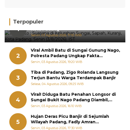
Terpopuler
Hujan Deras, 15 Titik Banjir Terdeteksi di
1
Kota Padang
Senin, 03 Agustus 2026, 17:10 WIB
Viral Ambil Batu di Sungai Gunung Nago,
2
Polresta Padang Ungkap Fakta
Sebenarnya
Senin, 03 Agustus 2026, 19:20 WIB
Tiba di Padang, Zigo Rolanda Langsung
3
Terjun Bantu Warga Terdampak Banjir
Selasa, 04 Agustus 2026, 09:25 WIB
Viral! Diduga Batu Penahan Longsor di
4
Sungai Bukit Nago Padang Diambil,
Warga Khawatir Bencana Terulang
Senin, 03 Agustus 2026, 16:10 WIB
Hujan Deras Picu Banjir di Sejumlah
5
Wilayah Padang, Fadly Amran
Perintahkan OPD Siaga
Senin, 03 Agustus 2026, 17:30 WIB