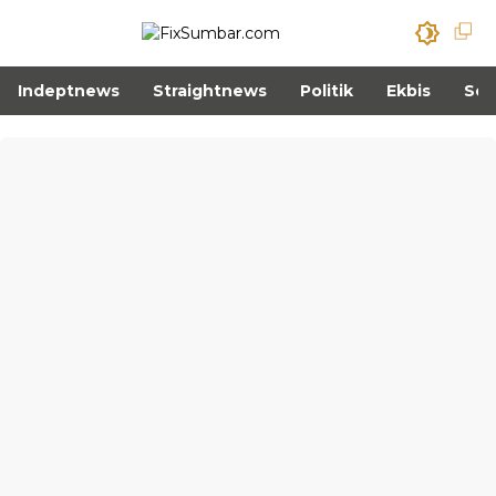
Indeptnews
Straightnews
Politik
Ekbis
Sos