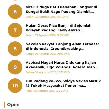
Viral! Diduga Batu Penahan Longsor di
6
Sungai Bukit Nago Padang Diambil,
Warga Khawatir Bencana Terulang
Senin, 03 Agustus 2026, 16:10 WIB
Hujan Deras Picu Banjir di Sejumlah
7
Wilayah Padang, Fadly Amran
Perintahkan OPD Siaga
Senin, 03 Agustus 2026, 17:30 WIB
Sekolah Rakyat Tanjung Alam Terbesar
8
di Indonesia, Groundbreaking
September
Kamis, 06 Agustus 2026, 09:05 WIB
Aspirasi Nagari Harus Didukung Kajian
9
Akademik, Zigo Rolanda: Agar Mudah
Diperjuangkan di Kementerian
Selasa, 04 Agustus 2026, 15:35 WIB
HJK Padang ke-357, Widya Navies Masuk
10
12 Tokoh Masyarakat Penerima
Penghargaan Pemko Padang
Rabu, 05 Agustus 2026, 22:25 WIB
Opini
Brasil Lebih Diunggulkan, tetapi Jepang Selalu