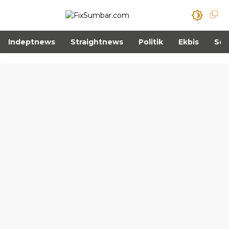
Indeptnews
Straightnews
Politik
Ekbis
Sos