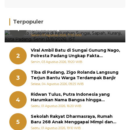
Terpopuler
Hujan Deras, 15 Titik Banjir Terdeteksi di
1
Kota Padang
Senin, 03 Agustus 2026, 17:10 WIB
Viral Ambil Batu di Sungai Gunung Nago,
2
Polresta Padang Ungkap Fakta
Sebenarnya
Senin, 03 Agustus 2026, 19:20 WIB
Tiba di Padang, Zigo Rolanda Langsung
3
Terjun Bantu Warga Terdampak Banjir
Selasa, 04 Agustus 2026, 09:25 WIB
Ridwan Tulus, Putra Indonesia yang
4
Harumkan Nama Bangsa hingga
Diabadikan dalam Buku Jepang
Sabtu, 01 Agustus 2026, 16:20 WIB
Sekolah Rakyat Dharmasraya, Rumah
5
Baru 268 Anak Menggapai Mimpi dan
Memutus Rantai Kemiskinan
Sabtu, 01 Agustus 2026, 19:10 WIB