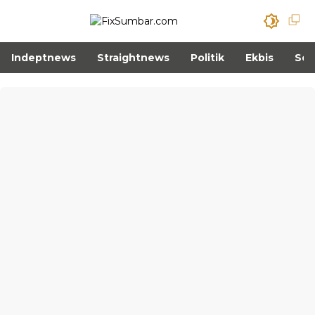
Indeptnews
Straightnews
Politik
Ekbis
Sos