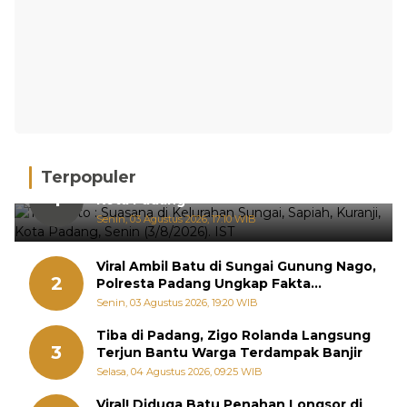
Terpopuler
Hujan Deras, 15 Titik Banjir Terdeteksi di
1
Kota Padang
Senin, 03 Agustus 2026, 17:10 WIB
Viral Ambil Batu di Sungai Gunung Nago,
2
Polresta Padang Ungkap Fakta
Sebenarnya
Senin, 03 Agustus 2026, 19:20 WIB
Tiba di Padang, Zigo Rolanda Langsung
3
Terjun Bantu Warga Terdampak Banjir
Selasa, 04 Agustus 2026, 09:25 WIB
Viral! Diduga Batu Penahan Longsor di