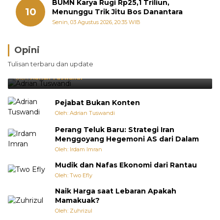
BUMN Karya Rugi Rp25,1 Triliun,
10
Menunggu Trik Jitu Bos Danantara
Senin, 03 Agustus 2026, 20:35 WIB
Opini
Brasil Lebih Diunggulkan, tetapi Jepang Selalu
Tulisan terbaru dan update
Punya Cara Membuat Kejutan
Oleh:
Adrian Tuswandi
Pejabat Bukan Konten
Oleh: Adrian Tuswandi
Perang Teluk Baru: Strategi Iran
Menggoyang Hegemoni AS dari Dalam
Oleh: Irdam Imran
Mudik dan Nafas Ekonomi dari Rantau
Oleh: Two Efly
Naik Harga saat Lebaran Apakah
Mamakuak?
Oleh: Zuhrizul