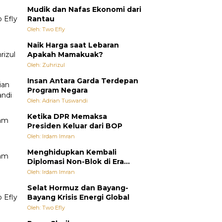
Mudik dan Nafas Ekonomi dari
Rantau
Oleh: Two Efly
Naik Harga saat Lebaran
Apakah Mamakuak?
Oleh: Zuhrizul
Insan Antara Garda Terdepan
Program Negara
Oleh: Adrian Tuswandi
Ketika DPR Memaksa
Presiden Keluar dari BOP
Oleh: Irdam Imran
Menghidupkan Kembali
Diplomasi Non-Blok di Era
Multipolar
Oleh: Irdam Imran
Selat Hormuz dan Bayang-
Bayang Krisis Energi Global
Oleh: Two Efly