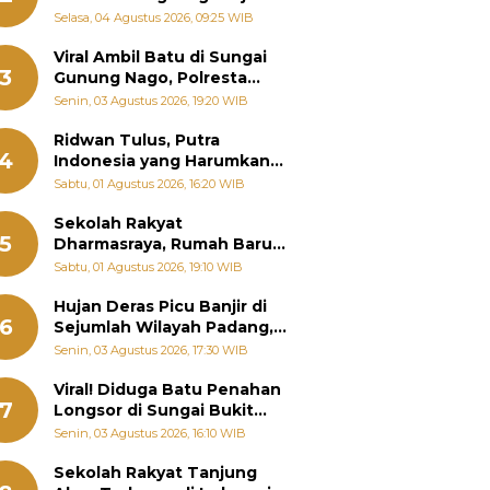
Bantu Warga Terdampak
Selasa, 04 Agustus 2026, 09:25 WIB
Banjir
Viral Ambil Batu di Sungai
3
Gunung Nago, Polresta
Padang Ungkap Fakta
Senin, 03 Agustus 2026, 19:20 WIB
Sebenarnya
Ridwan Tulus, Putra
4
Indonesia yang Harumkan
Nama Bangsa hingga
Sabtu, 01 Agustus 2026, 16:20 WIB
Diabadikan dalam Buku
Jepang
Sekolah Rakyat
5
Dharmasraya, Rumah Baru
268 Anak Menggapai Mimpi
Sabtu, 01 Agustus 2026, 19:10 WIB
dan Memutus Rantai
Kemiskinan
Hujan Deras Picu Banjir di
6
Sejumlah Wilayah Padang,
Fadly Amran Perintahkan
Senin, 03 Agustus 2026, 17:30 WIB
OPD Siaga
Viral! Diduga Batu Penahan
7
Longsor di Sungai Bukit
Nago Padang Diambil, Warga
Senin, 03 Agustus 2026, 16:10 WIB
Khawatir Bencana Terulang
Sekolah Rakyat Tanjung