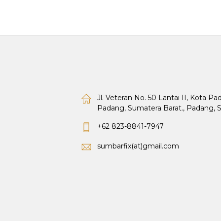
Jl. Veteran No. 50 Lantai II, Kota P
Padang, Sumatera Barat., Padang, 
+62 823-8841-7947
sumbarfix(at)gmail.com