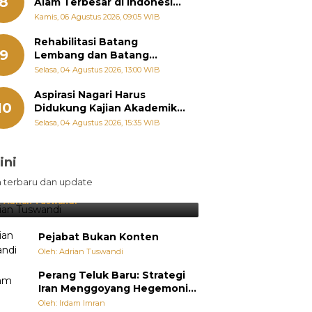
8
Alam Terbesar di Indonesia,
Groundbreaking September
Kamis, 06 Agustus 2026, 09:05 WIB
Rehabilitasi Batang
9
Lembang dan Batang
Gawan Segera Dimulai, Zigo
Selasa, 04 Agustus 2026, 13:00 WIB
Rolanda Pastikan Proyek
Berjalan
Aspirasi Nagari Harus
10
Didukung Kajian Akademik,
Zigo Rolanda: Agar Mudah
Selasa, 04 Agustus 2026, 15:35 WIB
Diperjuangkan di
Kementerian
ini
sil Lebih Diunggulkan, tetapi
n terbaru dan update
pang Selalu Punya Cara Membuat
jutan
:
Adrian Tuswandi
Pejabat Bukan Konten
Oleh: Adrian Tuswandi
Perang Teluk Baru: Strategi
Iran Menggoyang Hegemoni
AS dari Dalam
Oleh: Irdam Imran