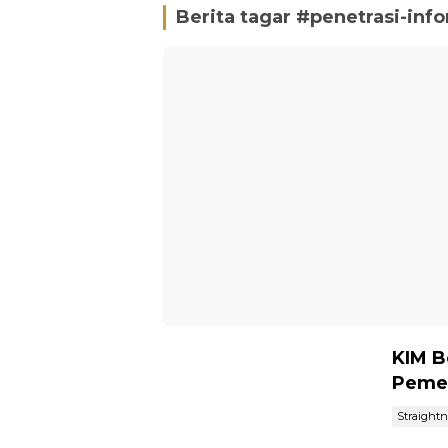
Berita tagar #
penetrasi-inf
KIM B
Peme
Straight