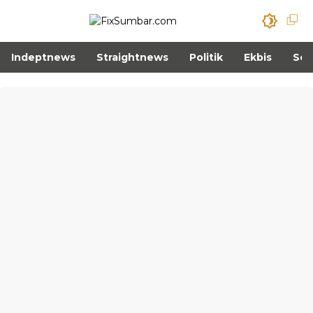
Indeptnews
Straightnews
Politik
Ekbis
Sos