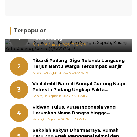
Terpopuler
Hujan Deras, 15 Titik Banjir Terdeteksi di
1
Kota Padang
Senin, 03 Agustus 2026, 17:10 WIB
Tiba di Padang, Zigo Rolanda Langsung
2
Terjun Bantu Warga Terdampak Banjir
Selasa, 04 Agustus 2026, 09:25 WIB
Viral Ambil Batu di Sungai Gunung Nago,
3
Polresta Padang Ungkap Fakta
Sebenarnya
Senin, 03 Agustus 2026, 19:20 WIB
Ridwan Tulus, Putra Indonesia yang
4
Harumkan Nama Bangsa hingga
Diabadikan dalam Buku Jepang
Sabtu, 01 Agustus 2026, 16:20 WIB
Sekolah Rakyat Dharmasraya, Rumah
5
Baru 268 Anak Menggapai Mimpi dan