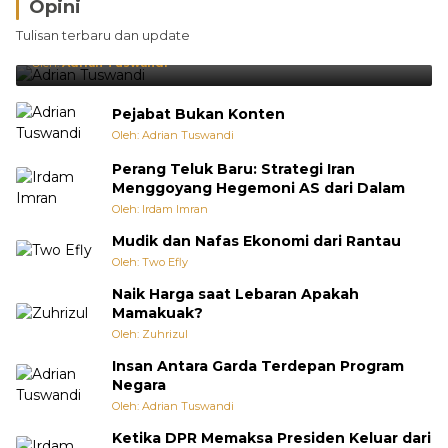
Opini
Brasil Lebih Diunggulkan, tetapi Jepang Selalu
Tulisan terbaru dan update
Punya Cara Membuat Kejutan
Oleh:
Adrian Tuswandi
Pejabat Bukan Konten
Oleh: Adrian Tuswandi
Perang Teluk Baru: Strategi Iran
Menggoyang Hegemoni AS dari Dalam
Oleh: Irdam Imran
Mudik dan Nafas Ekonomi dari Rantau
Oleh: Two Efly
Naik Harga saat Lebaran Apakah
Mamakuak?
Oleh: Zuhrizul
Insan Antara Garda Terdepan Program
Negara
Oleh: Adrian Tuswandi
Ketika DPR Memaksa Presiden Keluar dari