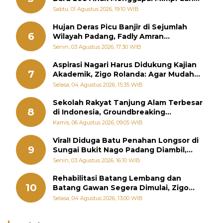
Memutus Rantai Kemiskinan
Sabtu, 01 Agustus 2026, 19:10 WIB
Hujan Deras Picu Banjir di Sejumlah
6
Wilayah Padang, Fadly Amran
Perintahkan OPD Siaga
Senin, 03 Agustus 2026, 17:30 WIB
Aspirasi Nagari Harus Didukung Kajian
7
Akademik, Zigo Rolanda: Agar Mudah
Diperjuangkan di Kementerian
Selasa, 04 Agustus 2026, 15:35 WIB
Sekolah Rakyat Tanjung Alam Terbesar
8
di Indonesia, Groundbreaking
September
Kamis, 06 Agustus 2026, 09:05 WIB
Viral! Diduga Batu Penahan Longsor di
9
Sungai Bukit Nago Padang Diambil,
Warga Khawatir Bencana Terulang
Senin, 03 Agustus 2026, 16:10 WIB
Rehabilitasi Batang Lembang dan
10
Batang Gawan Segera Dimulai, Zigo
Rolanda Pastikan Proyek Berjalan
Selasa, 04 Agustus 2026, 13:00 WIB