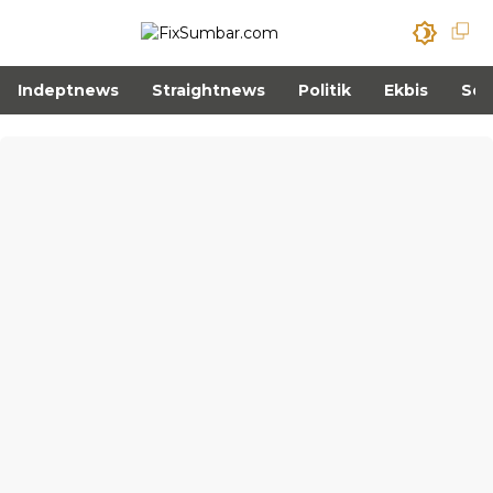
Indeptnews
Straightnews
Politik
Ekbis
Sos