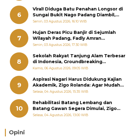
Viral! Diduga Batu Penahan Longsor di
6
Sungai Bukit Nago Padang Diambil,
Warga Khawatir Bencana Terulang
Senin, 03 Agustus 2026, 16:10 WIB
Hujan Deras Picu Banjir di Sejumlah
7
Wilayah Padang, Fadly Amran
Perintahkan OPD Siaga
Senin, 03 Agustus 2026, 17:30 WIB
Sekolah Rakyat Tanjung Alam Terbesar
8
di Indonesia, Groundbreaking
September
Kamis, 06 Agustus 2026, 09:05 WIB
Aspirasi Nagari Harus Didukung Kajian
9
Akademik, Zigo Rolanda: Agar Mudah
Diperjuangkan di Kementerian
Selasa, 04 Agustus 2026, 15:35 WIB
Rehabilitasi Batang Lembang dan
10
Batang Gawan Segera Dimulai, Zigo
Rolanda Pastikan Proyek Berjalan
Selasa, 04 Agustus 2026, 13:00 WIB
Opini
Brasil Lebih Diunggulkan, tetapi Jepang Selalu