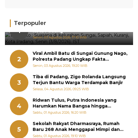
Terpopuler
Hujan Deras, 15 Titik Banjir Terdeteksi di
1
Kota Padang
Senin, 03 Agustus 2026, 17:10 WIB
Viral Ambil Batu di Sungai Gunung Nago,
2
Polresta Padang Ungkap Fakta
Sebenarnya
Senin, 03 Agustus 2026, 19:20 WIB
Tiba di Padang, Zigo Rolanda Langsung
3
Terjun Bantu Warga Terdampak Banjir
Selasa, 04 Agustus 2026, 09:25 WIB
Ridwan Tulus, Putra Indonesia yang
4
Harumkan Nama Bangsa hingga
Diabadikan dalam Buku Jepang
Sabtu, 01 Agustus 2026, 16:20 WIB
Sekolah Rakyat Dharmasraya, Rumah
5
Baru 268 Anak Menggapai Mimpi dan
Memutus Rantai Kemiskinan
Sabtu, 01 Agustus 2026, 19:10 WIB