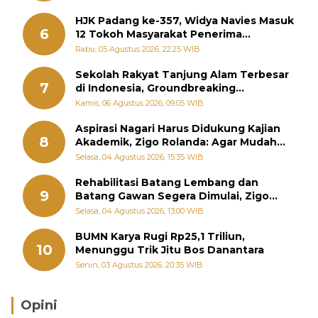
HJK Padang ke-357, Widya Navies Masuk
6
12 Tokoh Masyarakat Penerima
Penghargaan Pemko Padang
Rabu, 05 Agustus 2026, 22:25 WIB
Sekolah Rakyat Tanjung Alam Terbesar
7
di Indonesia, Groundbreaking
September
Kamis, 06 Agustus 2026, 09:05 WIB
Aspirasi Nagari Harus Didukung Kajian
8
Akademik, Zigo Rolanda: Agar Mudah
Diperjuangkan di Kementerian
Selasa, 04 Agustus 2026, 15:35 WIB
Rehabilitasi Batang Lembang dan
9
Batang Gawan Segera Dimulai, Zigo
Rolanda Pastikan Proyek Berjalan
Selasa, 04 Agustus 2026, 13:00 WIB
BUMN Karya Rugi Rp25,1 Triliun,
10
Menunggu Trik Jitu Bos Danantara
Senin, 03 Agustus 2026, 20:35 WIB
Opini
Brasil Lebih Diunggulkan, tetapi Jepang Selalu