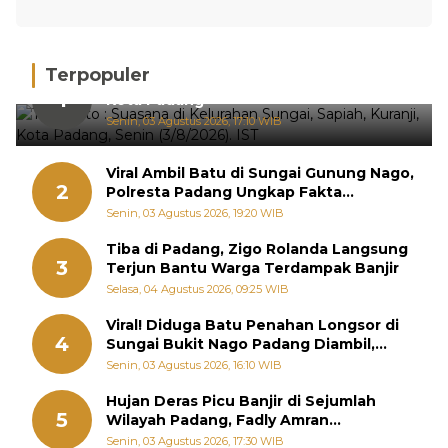
Terpopuler
Hujan Deras, 15 Titik Banjir Terdeteksi di
1
Kota Padang
Senin, 03 Agustus 2026, 17:10 WIB
Viral Ambil Batu di Sungai Gunung Nago,
2
Polresta Padang Ungkap Fakta
Sebenarnya
Senin, 03 Agustus 2026, 19:20 WIB
Tiba di Padang, Zigo Rolanda Langsung
3
Terjun Bantu Warga Terdampak Banjir
Selasa, 04 Agustus 2026, 09:25 WIB
Viral! Diduga Batu Penahan Longsor di
4
Sungai Bukit Nago Padang Diambil,
Warga Khawatir Bencana Terulang
Senin, 03 Agustus 2026, 16:10 WIB
Hujan Deras Picu Banjir di Sejumlah
5
Wilayah Padang, Fadly Amran
Perintahkan OPD Siaga
Senin, 03 Agustus 2026, 17:30 WIB