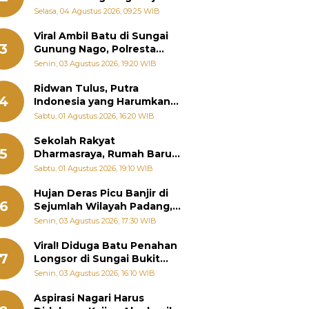
Bantu Warga Terdampak
Selasa, 04 Agustus 2026, 09:25 WIB
Banjir
Viral Ambil Batu di Sungai
3
Gunung Nago, Polresta
Padang Ungkap Fakta
Senin, 03 Agustus 2026, 19:20 WIB
Sebenarnya
Ridwan Tulus, Putra
4
Indonesia yang Harumkan
Nama Bangsa hingga
Sabtu, 01 Agustus 2026, 16:20 WIB
Diabadikan dalam Buku
Jepang
Sekolah Rakyat
5
Dharmasraya, Rumah Baru
268 Anak Menggapai Mimpi
Sabtu, 01 Agustus 2026, 19:10 WIB
dan Memutus Rantai
Kemiskinan
Hujan Deras Picu Banjir di
6
Sejumlah Wilayah Padang,
Fadly Amran Perintahkan
Senin, 03 Agustus 2026, 17:30 WIB
OPD Siaga
Viral! Diduga Batu Penahan
7
Longsor di Sungai Bukit
Nago Padang Diambil, Warga
Senin, 03 Agustus 2026, 16:10 WIB
Khawatir Bencana Terulang
Aspirasi Nagari Harus