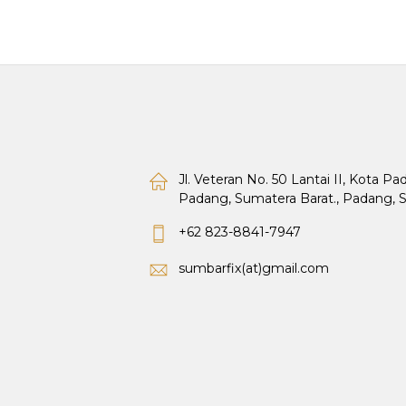
Jl. Veteran No. 50 Lantai II, Kota P
Padang, Sumatera Barat., Padang, 
+62 823-8841-7947
sumbarfix(at)gmail.com