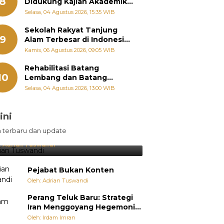
8
Didukung Kajian Akademik,
Zigo Rolanda: Agar Mudah
Selasa, 04 Agustus 2026, 15:35 WIB
Diperjuangkan di
Kementerian
Sekolah Rakyat Tanjung
9
Alam Terbesar di Indonesia,
Groundbreaking September
Kamis, 06 Agustus 2026, 09:05 WIB
Rehabilitasi Batang
10
Lembang dan Batang
Gawan Segera Dimulai, Zigo
Selasa, 04 Agustus 2026, 13:00 WIB
Rolanda Pastikan Proyek
Berjalan
ini
sil Lebih Diunggulkan, tetapi
n terbaru dan update
pang Selalu Punya Cara Membuat
jutan
:
Adrian Tuswandi
Pejabat Bukan Konten
Oleh: Adrian Tuswandi
Perang Teluk Baru: Strategi
Iran Menggoyang Hegemoni
AS dari Dalam
Oleh: Irdam Imran