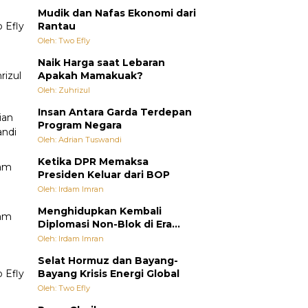
Mudik dan Nafas Ekonomi dari
Rantau
Oleh: Two Efly
Naik Harga saat Lebaran
Apakah Mamakuak?
Oleh: Zuhrizul
Insan Antara Garda Terdepan
Program Negara
Oleh: Adrian Tuswandi
Ketika DPR Memaksa
Presiden Keluar dari BOP
Oleh: Irdam Imran
Menghidupkan Kembali
Diplomasi Non-Blok di Era
Multipolar
Oleh: Irdam Imran
Selat Hormuz dan Bayang-
Bayang Krisis Energi Global
Oleh: Two Efly