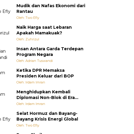
Mudik dan Nafas Ekonomi dari
Rantau
Oleh: Two Efly
Naik Harga saat Lebaran
Apakah Mamakuak?
Oleh: Zuhrizul
Insan Antara Garda Terdepan
Program Negara
Oleh: Adrian Tuswandi
Ketika DPR Memaksa
Presiden Keluar dari BOP
Oleh: Irdam Imran
Menghidupkan Kembali
Diplomasi Non-Blok di Era
Multipolar
Oleh: Irdam Imran
Selat Hormuz dan Bayang-
Bayang Krisis Energi Global
Oleh: Two Efly