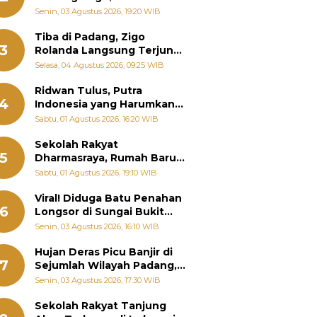
Padang Ungkap Fakta
Senin, 03 Agustus 2026, 19:20 WIB
Sebenarnya
Tiba di Padang, Zigo
3
Rolanda Langsung Terjun
Bantu Warga Terdampak
Selasa, 04 Agustus 2026, 09:25 WIB
Banjir
Ridwan Tulus, Putra
4
Indonesia yang Harumkan
Nama Bangsa hingga
Sabtu, 01 Agustus 2026, 16:20 WIB
Diabadikan dalam Buku
Jepang
Sekolah Rakyat
5
Dharmasraya, Rumah Baru
268 Anak Menggapai Mimpi
Sabtu, 01 Agustus 2026, 19:10 WIB
dan Memutus Rantai
Kemiskinan
Viral! Diduga Batu Penahan
6
Longsor di Sungai Bukit
Nago Padang Diambil, Warga
Senin, 03 Agustus 2026, 16:10 WIB
Khawatir Bencana Terulang
Hujan Deras Picu Banjir di
7
Sejumlah Wilayah Padang,
Fadly Amran Perintahkan
Senin, 03 Agustus 2026, 17:30 WIB
OPD Siaga
Sekolah Rakyat Tanjung