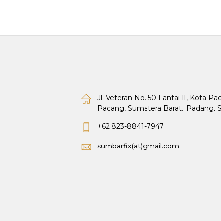
Jl. Veteran No. 50 Lantai II, Kota P
Padang, Sumatera Barat., Padang, 
+62 823-8841-7947
sumbarfix(at)gmail.com