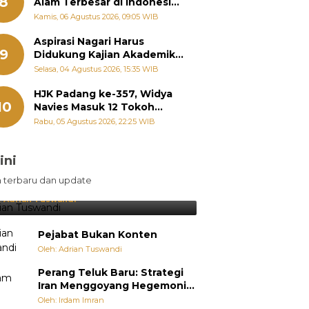
8
Alam Terbesar di Indonesia,
Groundbreaking September
Kamis, 06 Agustus 2026, 09:05 WIB
Aspirasi Nagari Harus
9
Didukung Kajian Akademik,
Zigo Rolanda: Agar Mudah
Selasa, 04 Agustus 2026, 15:35 WIB
Diperjuangkan di
Kementerian
HJK Padang ke-357, Widya
10
Navies Masuk 12 Tokoh
Masyarakat Penerima
Rabu, 05 Agustus 2026, 22:25 WIB
Penghargaan Pemko
Padang
ini
sil Lebih Diunggulkan, tetapi
n terbaru dan update
pang Selalu Punya Cara Membuat
jutan
:
Adrian Tuswandi
Pejabat Bukan Konten
Oleh: Adrian Tuswandi
Perang Teluk Baru: Strategi
Iran Menggoyang Hegemoni
AS dari Dalam
Oleh: Irdam Imran