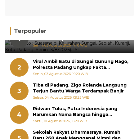
Terpopuler
Hujan Deras, 15 Titik Banjir Terdeteksi di
1
Kota Padang
Senin, 03 Agustus 2026, 17:10 WIB
Viral Ambil Batu di Sungai Gunung Nago,
2
Polresta Padang Ungkap Fakta
Sebenarnya
Senin, 03 Agustus 2026, 19:20 WIB
Tiba di Padang, Zigo Rolanda Langsung
3
Terjun Bantu Warga Terdampak Banjir
Selasa, 04 Agustus 2026, 09:25 WIB
Ridwan Tulus, Putra Indonesia yang
4
Harumkan Nama Bangsa hingga
Diabadikan dalam Buku Jepang
Sabtu, 01 Agustus 2026, 16:20 WIB
Sekolah Rakyat Dharmasraya, Rumah
5
Baru 268 Anak Menggapai Mimpi dan