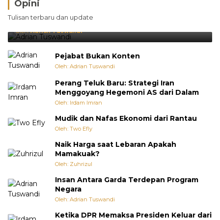
Opini
Brasil Lebih Diunggulkan, tetapi Jepang Selalu
Tulisan terbaru dan update
Punya Cara Membuat Kejutan
Oleh:
Adrian Tuswandi
Pejabat Bukan Konten
Oleh: Adrian Tuswandi
Perang Teluk Baru: Strategi Iran
Menggoyang Hegemoni AS dari Dalam
Oleh: Irdam Imran
Mudik dan Nafas Ekonomi dari Rantau
Oleh: Two Efly
Naik Harga saat Lebaran Apakah
Mamakuak?
Oleh: Zuhrizul
Insan Antara Garda Terdepan Program
Negara
Oleh: Adrian Tuswandi
Ketika DPR Memaksa Presiden Keluar dari