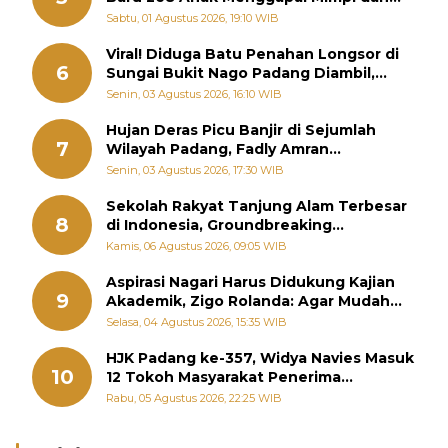
Memutus Rantai Kemiskinan
Sabtu, 01 Agustus 2026, 19:10 WIB
Viral! Diduga Batu Penahan Longsor di
6
Sungai Bukit Nago Padang Diambil,
Warga Khawatir Bencana Terulang
Senin, 03 Agustus 2026, 16:10 WIB
Hujan Deras Picu Banjir di Sejumlah
7
Wilayah Padang, Fadly Amran
Perintahkan OPD Siaga
Senin, 03 Agustus 2026, 17:30 WIB
Sekolah Rakyat Tanjung Alam Terbesar
8
di Indonesia, Groundbreaking
September
Kamis, 06 Agustus 2026, 09:05 WIB
Aspirasi Nagari Harus Didukung Kajian
9
Akademik, Zigo Rolanda: Agar Mudah
Diperjuangkan di Kementerian
Selasa, 04 Agustus 2026, 15:35 WIB
HJK Padang ke-357, Widya Navies Masuk
10
12 Tokoh Masyarakat Penerima
Penghargaan Pemko Padang
Rabu, 05 Agustus 2026, 22:25 WIB