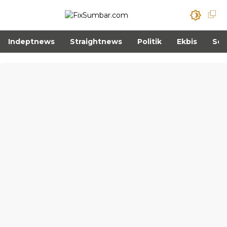
Indeptnews
Straightnews
Politik
Ekbis
Sos