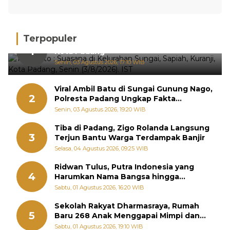
Terpopuler
Hujan Deras, 15 Titik Banjir Terdeteksi di
1
Kota Padang
Senin, 03 Agustus 2026, 17:10 WIB
Viral Ambil Batu di Sungai Gunung Nago,
2
Polresta Padang Ungkap Fakta
Sebenarnya
Senin, 03 Agustus 2026, 19:20 WIB
Tiba di Padang, Zigo Rolanda Langsung
3
Terjun Bantu Warga Terdampak Banjir
Selasa, 04 Agustus 2026, 09:25 WIB
Ridwan Tulus, Putra Indonesia yang
4
Harumkan Nama Bangsa hingga
Diabadikan dalam Buku Jepang
Sabtu, 01 Agustus 2026, 16:20 WIB
Sekolah Rakyat Dharmasraya, Rumah
5
Baru 268 Anak Menggapai Mimpi dan
Memutus Rantai Kemiskinan
Sabtu, 01 Agustus 2026, 19:10 WIB