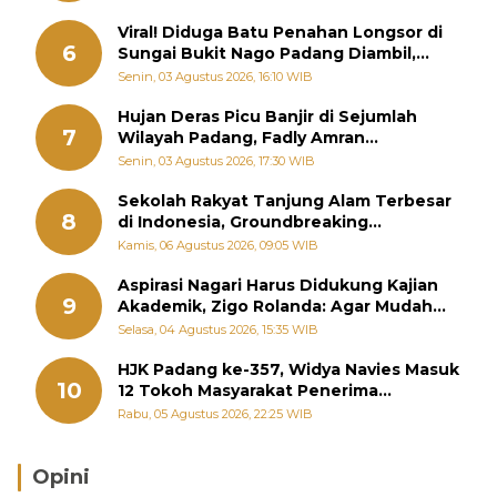
Viral! Diduga Batu Penahan Longsor di
6
Sungai Bukit Nago Padang Diambil,
Warga Khawatir Bencana Terulang
Senin, 03 Agustus 2026, 16:10 WIB
Hujan Deras Picu Banjir di Sejumlah
7
Wilayah Padang, Fadly Amran
Perintahkan OPD Siaga
Senin, 03 Agustus 2026, 17:30 WIB
Sekolah Rakyat Tanjung Alam Terbesar
8
di Indonesia, Groundbreaking
September
Kamis, 06 Agustus 2026, 09:05 WIB
Aspirasi Nagari Harus Didukung Kajian
9
Akademik, Zigo Rolanda: Agar Mudah
Diperjuangkan di Kementerian
Selasa, 04 Agustus 2026, 15:35 WIB
HJK Padang ke-357, Widya Navies Masuk
10
12 Tokoh Masyarakat Penerima
Penghargaan Pemko Padang
Rabu, 05 Agustus 2026, 22:25 WIB
Opini
Brasil Lebih Diunggulkan, tetapi Jepang Selalu