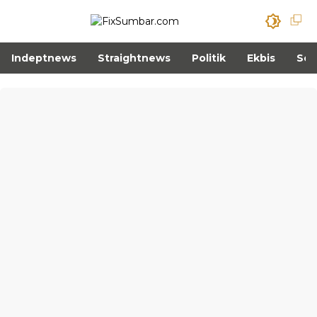
Indeptnews
Straightnews
Politik
Ekbis
Sos