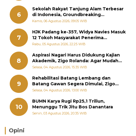
Sekolah Rakyat Tanjung Alam Terbesar
6
di Indonesia, Groundbreaking
September
Kamis, 06 Agustus 2026, 09:05 WIB
HJK Padang ke-357, Widya Navies Masuk
7
12 Tokoh Masyarakat Penerima
Penghargaan Pemko Padang
Rabu, 05 Agustus 2026, 22:25 WIB
Aspirasi Nagari Harus Didukung Kajian
8
Akademik, Zigo Rolanda: Agar Mudah
Diperjuangkan di Kementerian
Selasa, 04 Agustus 2026, 15:35 WIB
Rehabilitasi Batang Lembang dan
9
Batang Gawan Segera Dimulai, Zigo
Rolanda Pastikan Proyek Berjalan
Selasa, 04 Agustus 2026, 13:00 WIB
BUMN Karya Rugi Rp25,1 Triliun,
10
Menunggu Trik Jitu Bos Danantara
Senin, 03 Agustus 2026, 20:35 WIB
Opini
Brasil Lebih Diunggulkan, tetapi Jepang Selalu