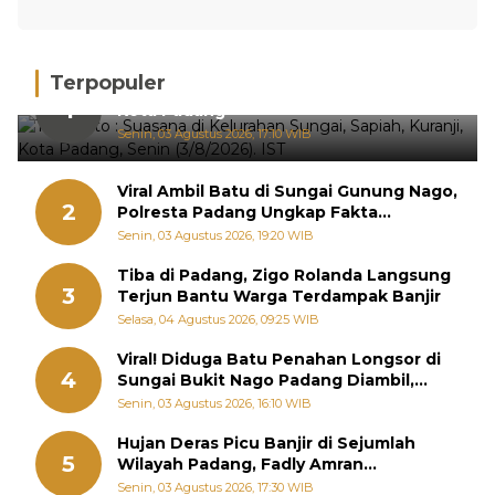
Terpopuler
Hujan Deras, 15 Titik Banjir Terdeteksi di
1
Kota Padang
Senin, 03 Agustus 2026, 17:10 WIB
Viral Ambil Batu di Sungai Gunung Nago,
2
Polresta Padang Ungkap Fakta
Sebenarnya
Senin, 03 Agustus 2026, 19:20 WIB
Tiba di Padang, Zigo Rolanda Langsung
3
Terjun Bantu Warga Terdampak Banjir
Selasa, 04 Agustus 2026, 09:25 WIB
Viral! Diduga Batu Penahan Longsor di
4
Sungai Bukit Nago Padang Diambil,
Warga Khawatir Bencana Terulang
Senin, 03 Agustus 2026, 16:10 WIB
Hujan Deras Picu Banjir di Sejumlah
5
Wilayah Padang, Fadly Amran
Perintahkan OPD Siaga
Senin, 03 Agustus 2026, 17:30 WIB