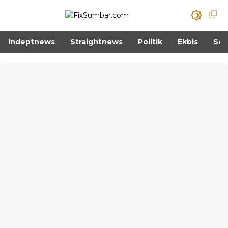
Indeptnews
Straightnews
Politik
Ekbis
Sos