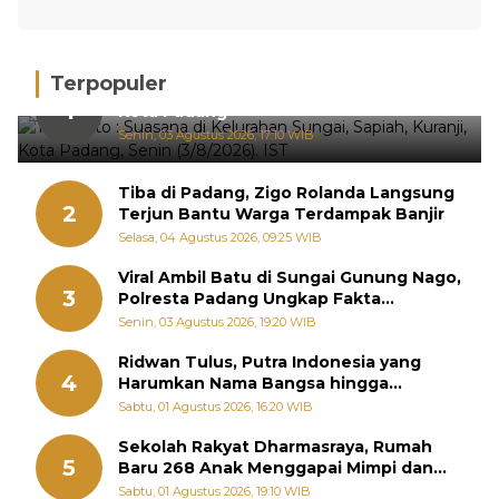
Terpopuler
Hujan Deras, 15 Titik Banjir Terdeteksi di
1
Kota Padang
Senin, 03 Agustus 2026, 17:10 WIB
Tiba di Padang, Zigo Rolanda Langsung
2
Terjun Bantu Warga Terdampak Banjir
Selasa, 04 Agustus 2026, 09:25 WIB
Viral Ambil Batu di Sungai Gunung Nago,
3
Polresta Padang Ungkap Fakta
Sebenarnya
Senin, 03 Agustus 2026, 19:20 WIB
Ridwan Tulus, Putra Indonesia yang
4
Harumkan Nama Bangsa hingga
Diabadikan dalam Buku Jepang
Sabtu, 01 Agustus 2026, 16:20 WIB
Sekolah Rakyat Dharmasraya, Rumah
5
Baru 268 Anak Menggapai Mimpi dan
Memutus Rantai Kemiskinan
Sabtu, 01 Agustus 2026, 19:10 WIB