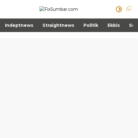
Indeptnews
Straightnews
Politik
Ekbis
Sos