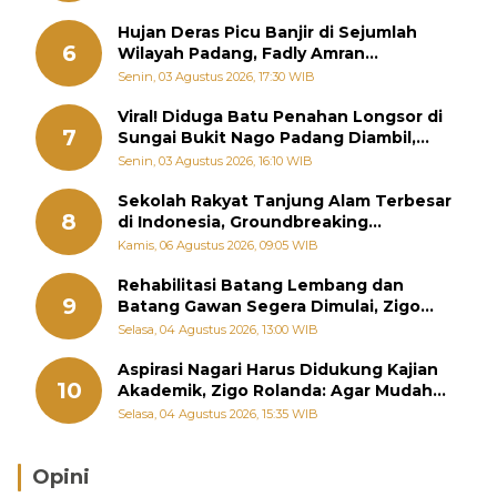
Hujan Deras Picu Banjir di Sejumlah
6
Wilayah Padang, Fadly Amran
Perintahkan OPD Siaga
Senin, 03 Agustus 2026, 17:30 WIB
Viral! Diduga Batu Penahan Longsor di
7
Sungai Bukit Nago Padang Diambil,
Warga Khawatir Bencana Terulang
Senin, 03 Agustus 2026, 16:10 WIB
Sekolah Rakyat Tanjung Alam Terbesar
8
di Indonesia, Groundbreaking
September
Kamis, 06 Agustus 2026, 09:05 WIB
Rehabilitasi Batang Lembang dan
9
Batang Gawan Segera Dimulai, Zigo
Rolanda Pastikan Proyek Berjalan
Selasa, 04 Agustus 2026, 13:00 WIB
Aspirasi Nagari Harus Didukung Kajian
10
Akademik, Zigo Rolanda: Agar Mudah
Diperjuangkan di Kementerian
Selasa, 04 Agustus 2026, 15:35 WIB
Opini
Brasil Lebih Diunggulkan, tetapi Jepang Selalu