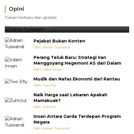
Opini
Brasil Lebih Diunggulkan, tetapi Jepang Selalu
Tulisan terbaru dan update
Punya Cara Membuat Kejutan
Oleh:
Adrian Tuswandi
Pejabat Bukan Konten
Oleh: Adrian Tuswandi
Perang Teluk Baru: Strategi Iran
Menggoyang Hegemoni AS dari Dalam
Oleh: Irdam Imran
Mudik dan Nafas Ekonomi dari Rantau
Oleh: Two Efly
Naik Harga saat Lebaran Apakah
Mamakuak?
Oleh: Zuhrizul
Insan Antara Garda Terdepan Program
Negara
Oleh: Adrian Tuswandi