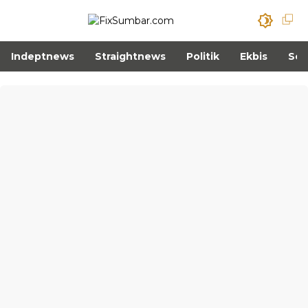
Indeptnews
Straightnews
Politik
Ekbis
Sos