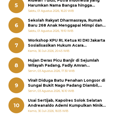
Ridwan Tulus, Putra Indonesia yang
5
Harumkan Nama Bangsa hingga
Diabadikan dalam Buku Jepang
Sabtu, 01 Agustus 2026, 16:20 WIB
Sekolah Rakyat Dharmasraya, Rumah
6
Baru 268 Anak Menggapai Mimpi dan
Memutus Rantai Kemiskinan
Sabtu, 01 Agustus 2026, 19:10 WIB
Workshop KPU RI, Ketua KI DKI Jakarta
7
Sosialisasikan Hukum Acara
Penyelesaian Sengketa Informasi Publik
Kamis, 30 Juli 2026, 20:45 WIB
Hujan Deras Picu Banjir di Sejumlah
8
Wilayah Padang, Fadly Amran
Perintahkan OPD Siaga
Senin, 03 Agustus 2026, 17:30 WIB
Viral! Diduga Batu Penahan Longsor di
9
Sungai Bukit Nago Padang Diambil,
Warga Khawatir Bencana Terulang
Senin, 03 Agustus 2026, 16:10 WIB
Usai Sertijab, Kapolres Solok Selatan
10
Andreanaldo Ademi Kumpulkan Ninik
Mamak Bahas Kamtibmas dan Judi
Kamis, 30 Juli 2026, 16:05 WIB
Online