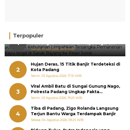
Terpopuler
Gakkum Kehutanan Limpahkan
1
Tersangka Pemanenan Kayu Ilegal di
Sariak Bayang ke Kejari Solok
Jumat, 31 Juli 2026, 09:10 WIB
Hujan Deras, 15 Titik Banjir Terdeteksi di
2
Kota Padang
Senin, 03 Agustus 2026, 17:10 WIB
Viral Ambil Batu di Sungai Gunung Nago,
3
Polresta Padang Ungkap Fakta
Sebenarnya
Senin, 03 Agustus 2026, 19:20 WIB
Tiba di Padang, Zigo Rolanda Langsung
4
Terjun Bantu Warga Terdampak Banjir
Selasa, 04 Agustus 2026, 09:25 WIB