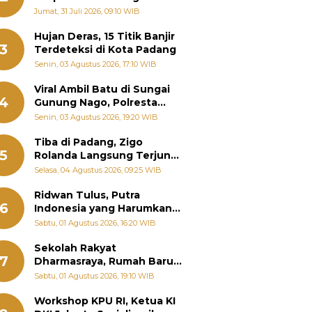
Pemanenan Kayu Ilegal di
Jumat, 31 Juli 2026, 09:10 WIB
Sariak Bayang ke Kejari
Solok
Hujan Deras, 15 Titik Banjir
3
Terdeteksi di Kota Padang
Senin, 03 Agustus 2026, 17:10 WIB
Viral Ambil Batu di Sungai
4
Gunung Nago, Polresta
Padang Ungkap Fakta
Senin, 03 Agustus 2026, 19:20 WIB
Sebenarnya
Tiba di Padang, Zigo
5
Rolanda Langsung Terjun
Bantu Warga Terdampak
Selasa, 04 Agustus 2026, 09:25 WIB
Banjir
Ridwan Tulus, Putra
6
Indonesia yang Harumkan
Nama Bangsa hingga
Sabtu, 01 Agustus 2026, 16:20 WIB
Diabadikan dalam Buku
Jepang
Sekolah Rakyat
7
Dharmasraya, Rumah Baru
268 Anak Menggapai Mimpi
Sabtu, 01 Agustus 2026, 19:10 WIB
dan Memutus Rantai
Kemiskinan
Workshop KPU RI, Ketua KI