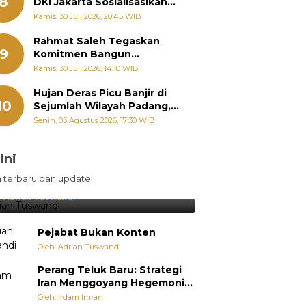
8
DKI Jakarta Sosialisasikan
Hukum Acara Penyelesaian
Kamis, 30 Juli 2026, 20:45 WIB
Sengketa Informasi Publik
Rahmat Saleh Tegaskan
9
Komitmen Bangun
Pertanian Sumbar Tanpa
Kamis, 30 Juli 2026, 14:10 WIB
Batas Wilayah Dapil
Hujan Deras Picu Banjir di
10
Sejumlah Wilayah Padang,
Fadly Amran Perintahkan
Senin, 03 Agustus 2026, 17:30 WIB
OPD Siaga
ini
sil Lebih Diunggulkan, tetapi
n terbaru dan update
pang Selalu Punya Cara Membuat
jutan
:
Adrian Tuswandi
Pejabat Bukan Konten
Oleh: Adrian Tuswandi
Perang Teluk Baru: Strategi
Iran Menggoyang Hegemoni
AS dari Dalam
Oleh: Irdam Imran