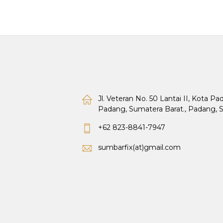
Jl. Veteran No. 50 Lantai II, Kota P
Padang, Sumatera Barat., Padang, 
+62 823-8841-7947
sumbarfix(at)gmail.com