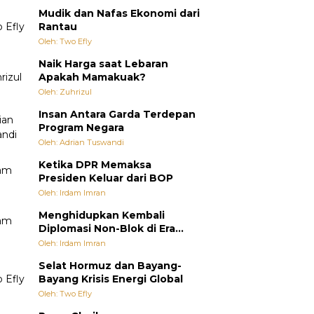
Mudik dan Nafas Ekonomi dari
Rantau
Oleh: Two Efly
Naik Harga saat Lebaran
Apakah Mamakuak?
Oleh: Zuhrizul
Insan Antara Garda Terdepan
Program Negara
Oleh: Adrian Tuswandi
Ketika DPR Memaksa
Presiden Keluar dari BOP
Oleh: Irdam Imran
Menghidupkan Kembali
Diplomasi Non-Blok di Era
Multipolar
Oleh: Irdam Imran
Selat Hormuz dan Bayang-
Bayang Krisis Energi Global
Oleh: Two Efly