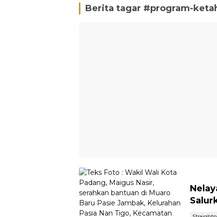
Berita tagar #
program-keta
Nelay
Salur
Straight