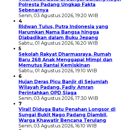
Polresta Padang Ungkap Fakta
Sebenarnya
Senin, 03 Agustus 2026, 19:20 WIB
4
Ridwan Tulus, Putra Indonesia yang
Harumkan Nama Bangsa hingga
Diabadikan dalam Buku Jepang
Sabtu, 01 Agustus 2026, 16:20 WIB
5
Sekolah Rakyat Dharmasraya, Rumah
Baru 268 Anak Menggapai Mimpi dan
Memutus Rantai Kemiskinan
Sabtu, 01 Agustus 2026, 19:10 WIB
6
Hujan Deras Picu Banjir di Sejumlah
Wilayah Padang, Fadly Amran
Perintahkan OPD Siaga
Senin, 03 Agustus 2026, 17:30 WIB
7
Viral! Diduga Batu Penahan Longsor di
Sungai Bukit Nago Padang Diambil,
Warga Khawatir Bencana Terulang
Senin, 03 Agustus 2026, 16:10 WIB