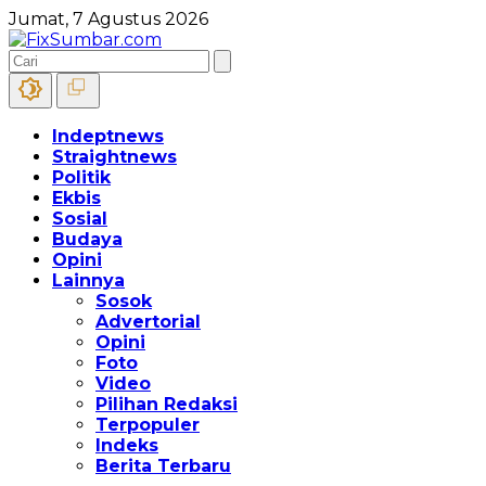
Jumat, 7 Agustus 2026
Indeptnews
Straightnews
Politik
Ekbis
Sosial
Budaya
Opini
Lainnya
Sosok
Advertorial
Opini
Foto
Video
Pilihan Redaksi
Terpopuler
Indeks
Berita Terbaru