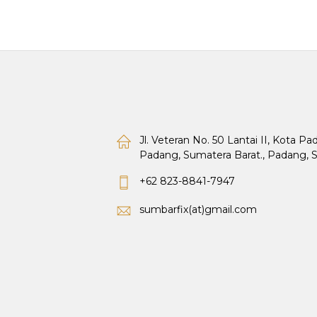
Jl. Veteran No. 50 Lantai II, Kota P
Padang, Sumatera Barat., Padang, 
+62 823-8841-7947
sumbarfix(at)gmail.com