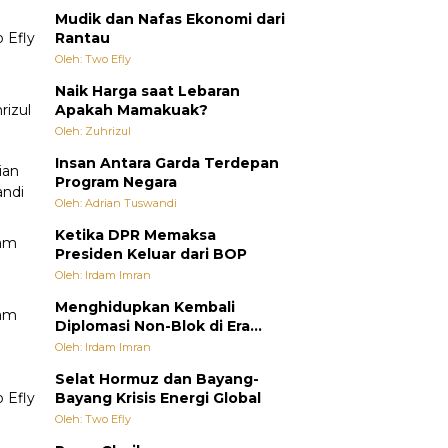
Mudik dan Nafas Ekonomi dari
Rantau
Oleh: Two Efly
Naik Harga saat Lebaran
Apakah Mamakuak?
Oleh: Zuhrizul
Insan Antara Garda Terdepan
Program Negara
Oleh: Adrian Tuswandi
Ketika DPR Memaksa
Presiden Keluar dari BOP
Oleh: Irdam Imran
Menghidupkan Kembali
Diplomasi Non-Blok di Era
Multipolar
Oleh: Irdam Imran
Selat Hormuz dan Bayang-
Bayang Krisis Energi Global
Oleh: Two Efly