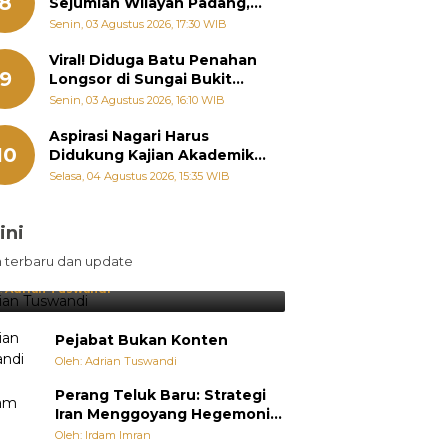
8
Sejumlah Wilayah Padang,
Fadly Amran Perintahkan
Senin, 03 Agustus 2026, 17:30 WIB
OPD Siaga
Viral! Diduga Batu Penahan
9
Longsor di Sungai Bukit
Nago Padang Diambil, Warga
Senin, 03 Agustus 2026, 16:10 WIB
Khawatir Bencana Terulang
Aspirasi Nagari Harus
10
Didukung Kajian Akademik,
Zigo Rolanda: Agar Mudah
Selasa, 04 Agustus 2026, 15:35 WIB
Diperjuangkan di
Kementerian
ini
sil Lebih Diunggulkan, tetapi
n terbaru dan update
pang Selalu Punya Cara Membuat
jutan
:
Adrian Tuswandi
Pejabat Bukan Konten
Oleh: Adrian Tuswandi
Perang Teluk Baru: Strategi
Iran Menggoyang Hegemoni
AS dari Dalam
Oleh: Irdam Imran