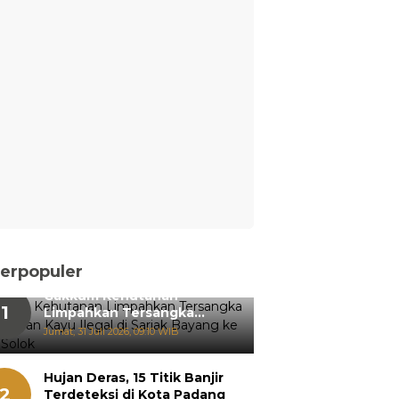
erpopuler
Gakkum Kehutanan
1
Limpahkan Tersangka
Pemanenan Kayu Ilegal di
Jumat, 31 Juli 2026, 09:10 WIB
Sariak Bayang ke Kejari
Solok
Hujan Deras, 15 Titik Banjir
2
Terdeteksi di Kota Padang