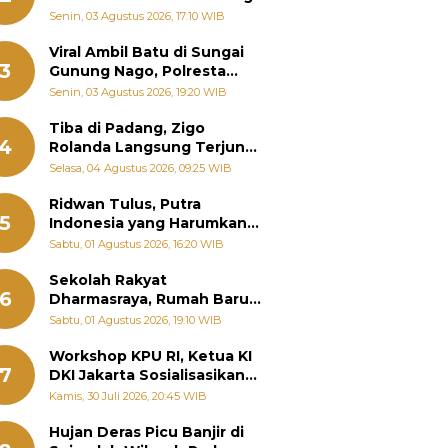
Senin, 03 Agustus 2026, 17:10 WIB
Viral Ambil Batu di Sungai
3
Gunung Nago, Polresta
Padang Ungkap Fakta
Senin, 03 Agustus 2026, 19:20 WIB
Sebenarnya
Tiba di Padang, Zigo
4
Rolanda Langsung Terjun
Bantu Warga Terdampak
Selasa, 04 Agustus 2026, 09:25 WIB
Banjir
Ridwan Tulus, Putra
5
Indonesia yang Harumkan
Nama Bangsa hingga
Sabtu, 01 Agustus 2026, 16:20 WIB
Diabadikan dalam Buku
Jepang
Sekolah Rakyat
6
Dharmasraya, Rumah Baru
268 Anak Menggapai Mimpi
Sabtu, 01 Agustus 2026, 19:10 WIB
dan Memutus Rantai
Kemiskinan
Workshop KPU RI, Ketua KI
7
DKI Jakarta Sosialisasikan
Hukum Acara Penyelesaian
Kamis, 30 Juli 2026, 20:45 WIB
Sengketa Informasi Publik
Hujan Deras Picu Banjir di