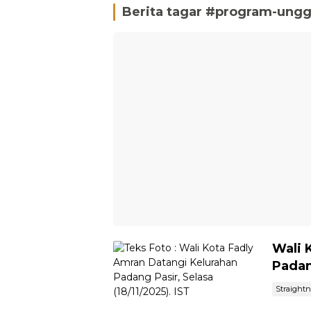
Berita tagar #
program-ungg
Wali 
Padan
Straight