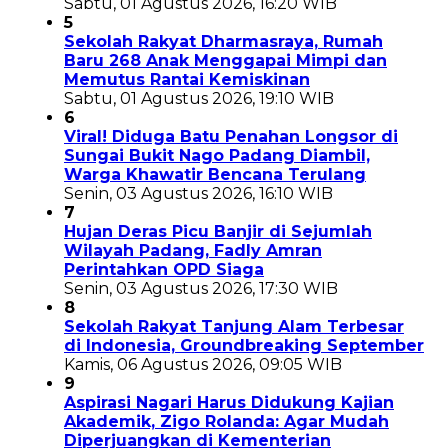
Sabtu, 01 Agustus 2026, 16:20 WIB
5
Sekolah Rakyat Dharmasraya, Rumah
Baru 268 Anak Menggapai Mimpi dan
Memutus Rantai Kemiskinan
Sabtu, 01 Agustus 2026, 19:10 WIB
6
Viral! Diduga Batu Penahan Longsor di
Sungai Bukit Nago Padang Diambil,
Warga Khawatir Bencana Terulang
Senin, 03 Agustus 2026, 16:10 WIB
7
Hujan Deras Picu Banjir di Sejumlah
Wilayah Padang, Fadly Amran
Perintahkan OPD Siaga
Senin, 03 Agustus 2026, 17:30 WIB
8
Sekolah Rakyat Tanjung Alam Terbesar
di Indonesia, Groundbreaking September
Kamis, 06 Agustus 2026, 09:05 WIB
9
Aspirasi Nagari Harus Didukung Kajian
Akademik, Zigo Rolanda: Agar Mudah
Diperjuangkan di Kementerian