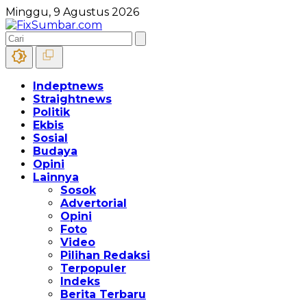
Minggu, 9 Agustus 2026
Indeptnews
Straightnews
Politik
Ekbis
Sosial
Budaya
Opini
Lainnya
Sosok
Advertorial
Opini
Foto
Video
Pilihan Redaksi
Terpopuler
Indeks
Berita Terbaru