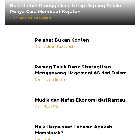
Brasil Lebih Diunggulkan, tetapi Jepang Selalu
Punya Cara Membuat Kejutan
Oleh:
Adrian Tuswandi
Pejabat Bukan Konten
Oleh: Adrian Tuswandi
Perang Teluk Baru: Strategi Iran
Menggoyang Hegemoni AS dari Dalam
Oleh: Irdam Imran
Mudik dan Nafas Ekonomi dari Rantau
Oleh: Two Efly
Naik Harga saat Lebaran Apakah
Mamakuak?
Oleh: Zuhrizul