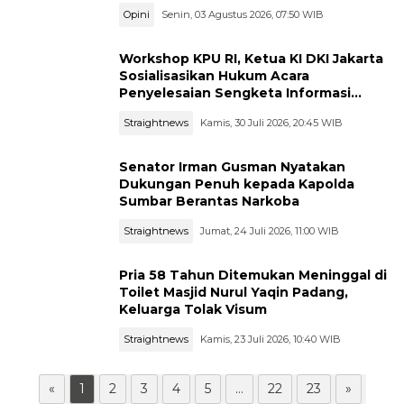
Resonansi
Opini
Senin, 03 Agustus 2026, 07:50 WIB
Workshop KPU RI, Ketua KI DKI Jakarta
Sosialisasikan Hukum Acara
Penyelesaian Sengketa Informasi
Publik
Straightnews
Kamis, 30 Juli 2026, 20:45 WIB
Senator Irman Gusman Nyatakan
Dukungan Penuh kepada Kapolda
Sumbar Berantas Narkoba
Straightnews
Jumat, 24 Juli 2026, 11:00 WIB
Pria 58 Tahun Ditemukan Meninggal di
Toilet Masjid Nurul Yaqin Padang,
Keluarga Tolak Visum
Straightnews
Kamis, 23 Juli 2026, 10:40 WIB
«
1
2
3
4
5
...
22
23
»