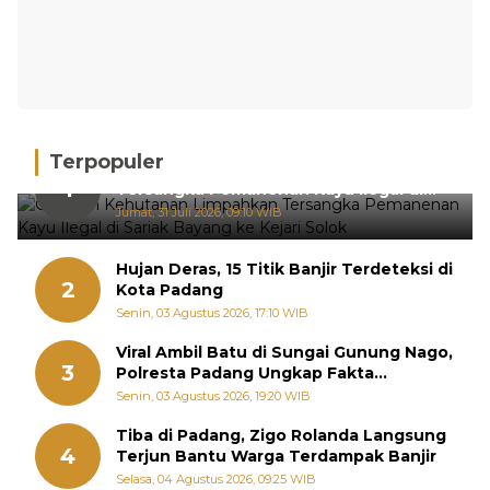
Terpopuler
Gakkum Kehutanan Limpahkan
1
Tersangka Pemanenan Kayu Ilegal di
Sariak Bayang ke Kejari Solok
Jumat, 31 Juli 2026, 09:10 WIB
Hujan Deras, 15 Titik Banjir Terdeteksi di
2
Kota Padang
Senin, 03 Agustus 2026, 17:10 WIB
Viral Ambil Batu di Sungai Gunung Nago,
3
Polresta Padang Ungkap Fakta
Sebenarnya
Senin, 03 Agustus 2026, 19:20 WIB
Tiba di Padang, Zigo Rolanda Langsung
4
Terjun Bantu Warga Terdampak Banjir
Selasa, 04 Agustus 2026, 09:25 WIB