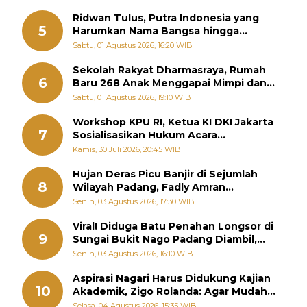
Ridwan Tulus, Putra Indonesia yang
5
Harumkan Nama Bangsa hingga
Diabadikan dalam Buku Jepang
Sabtu, 01 Agustus 2026, 16:20 WIB
Sekolah Rakyat Dharmasraya, Rumah
6
Baru 268 Anak Menggapai Mimpi dan
Memutus Rantai Kemiskinan
Sabtu, 01 Agustus 2026, 19:10 WIB
Workshop KPU RI, Ketua KI DKI Jakarta
7
Sosialisasikan Hukum Acara
Penyelesaian Sengketa Informasi Publik
Kamis, 30 Juli 2026, 20:45 WIB
Hujan Deras Picu Banjir di Sejumlah
8
Wilayah Padang, Fadly Amran
Perintahkan OPD Siaga
Senin, 03 Agustus 2026, 17:30 WIB
Viral! Diduga Batu Penahan Longsor di
9
Sungai Bukit Nago Padang Diambil,
Warga Khawatir Bencana Terulang
Senin, 03 Agustus 2026, 16:10 WIB
Aspirasi Nagari Harus Didukung Kajian
10
Akademik, Zigo Rolanda: Agar Mudah
Diperjuangkan di Kementerian
Selasa, 04 Agustus 2026, 15:35 WIB