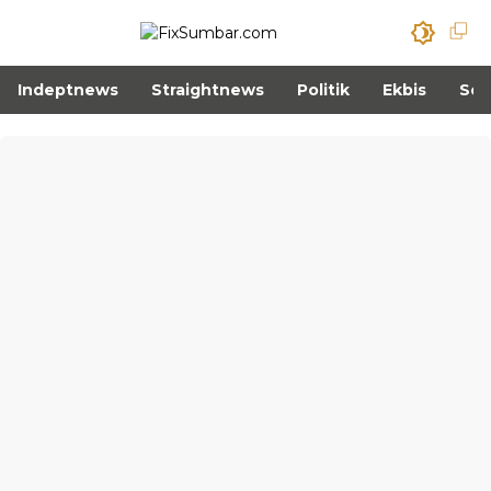
Indeptnews
Straightnews
Politik
Ekbis
Sos