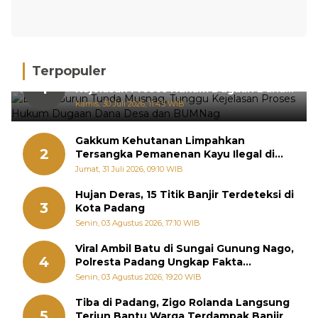
Terpopuler
BPRN Gurun Tunda Musnag, Tunggu
1
Kejelasan Proses Hukum Dugaan Dana
Desa dan BUMNag
Kamis, 30 Juli 2026, 11:45 WIB
Gakkum Kehutanan Limpahkan
2
Tersangka Pemanenan Kayu Ilegal di
Sariak Bayang ke Kejari Solok
Jumat, 31 Juli 2026, 09:10 WIB
Hujan Deras, 15 Titik Banjir Terdeteksi di
3
Kota Padang
Senin, 03 Agustus 2026, 17:10 WIB
Viral Ambil Batu di Sungai Gunung Nago,
4
Polresta Padang Ungkap Fakta
Sebenarnya
Senin, 03 Agustus 2026, 19:20 WIB
Tiba di Padang, Zigo Rolanda Langsung
5
Terjun Bantu Warga Terdampak Banjir