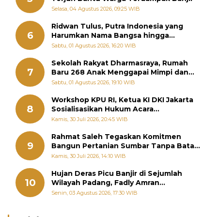
Selasa, 04 Agustus 2026, 09:25 WIB
Ridwan Tulus, Putra Indonesia yang
6
Harumkan Nama Bangsa hingga
Diabadikan dalam Buku Jepang
Sabtu, 01 Agustus 2026, 16:20 WIB
Sekolah Rakyat Dharmasraya, Rumah
7
Baru 268 Anak Menggapai Mimpi dan
Memutus Rantai Kemiskinan
Sabtu, 01 Agustus 2026, 19:10 WIB
Workshop KPU RI, Ketua KI DKI Jakarta
8
Sosialisasikan Hukum Acara
Penyelesaian Sengketa Informasi Publik
Kamis, 30 Juli 2026, 20:45 WIB
Rahmat Saleh Tegaskan Komitmen
9
Bangun Pertanian Sumbar Tanpa Batas
Wilayah Dapil
Kamis, 30 Juli 2026, 14:10 WIB
Hujan Deras Picu Banjir di Sejumlah
10
Wilayah Padang, Fadly Amran
Perintahkan OPD Siaga
Senin, 03 Agustus 2026, 17:30 WIB