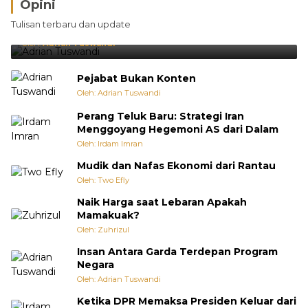
Opini
Brasil Lebih Diunggulkan, tetapi Jepang Selalu
Tulisan terbaru dan update
Punya Cara Membuat Kejutan
Oleh:
Adrian Tuswandi
Pejabat Bukan Konten
Oleh: Adrian Tuswandi
Perang Teluk Baru: Strategi Iran
Menggoyang Hegemoni AS dari Dalam
Oleh: Irdam Imran
Mudik dan Nafas Ekonomi dari Rantau
Oleh: Two Efly
Naik Harga saat Lebaran Apakah
Mamakuak?
Oleh: Zuhrizul
Insan Antara Garda Terdepan Program
Negara
Oleh: Adrian Tuswandi
Ketika DPR Memaksa Presiden Keluar dari