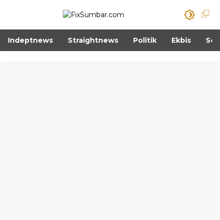
Indeptnews
Straightnews
Politik
Ekbis
Sos