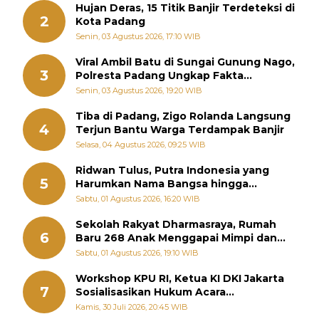
Hujan Deras, 15 Titik Banjir Terdeteksi di
2
Kota Padang
Senin, 03 Agustus 2026, 17:10 WIB
Viral Ambil Batu di Sungai Gunung Nago,
3
Polresta Padang Ungkap Fakta
Sebenarnya
Senin, 03 Agustus 2026, 19:20 WIB
Tiba di Padang, Zigo Rolanda Langsung
4
Terjun Bantu Warga Terdampak Banjir
Selasa, 04 Agustus 2026, 09:25 WIB
Ridwan Tulus, Putra Indonesia yang
5
Harumkan Nama Bangsa hingga
Diabadikan dalam Buku Jepang
Sabtu, 01 Agustus 2026, 16:20 WIB
Sekolah Rakyat Dharmasraya, Rumah
6
Baru 268 Anak Menggapai Mimpi dan
Memutus Rantai Kemiskinan
Sabtu, 01 Agustus 2026, 19:10 WIB
Workshop KPU RI, Ketua KI DKI Jakarta
7
Sosialisasikan Hukum Acara
Penyelesaian Sengketa Informasi Publik
Kamis, 30 Juli 2026, 20:45 WIB