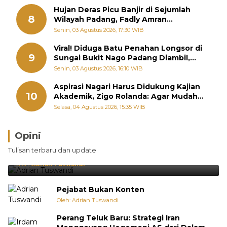
Hujan Deras Picu Banjir di Sejumlah
8
Wilayah Padang, Fadly Amran
Perintahkan OPD Siaga
Senin, 03 Agustus 2026, 17:30 WIB
Viral! Diduga Batu Penahan Longsor di
9
Sungai Bukit Nago Padang Diambil,
Warga Khawatir Bencana Terulang
Senin, 03 Agustus 2026, 16:10 WIB
Aspirasi Nagari Harus Didukung Kajian
10
Akademik, Zigo Rolanda: Agar Mudah
Diperjuangkan di Kementerian
Selasa, 04 Agustus 2026, 15:35 WIB
Opini
Brasil Lebih Diunggulkan, tetapi Jepang Selalu
Tulisan terbaru dan update
Punya Cara Membuat Kejutan
Oleh:
Adrian Tuswandi
Pejabat Bukan Konten
Oleh: Adrian Tuswandi
Perang Teluk Baru: Strategi Iran