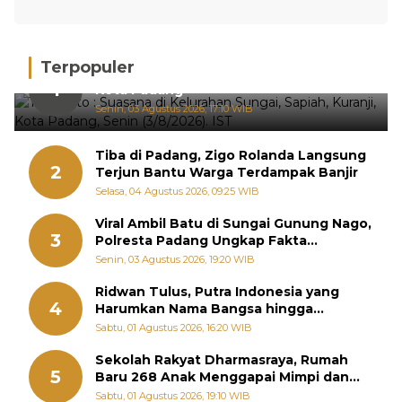
Terpopuler
Hujan Deras, 15 Titik Banjir Terdeteksi di
1
Kota Padang
Senin, 03 Agustus 2026, 17:10 WIB
Tiba di Padang, Zigo Rolanda Langsung
2
Terjun Bantu Warga Terdampak Banjir
Selasa, 04 Agustus 2026, 09:25 WIB
Viral Ambil Batu di Sungai Gunung Nago,
3
Polresta Padang Ungkap Fakta
Sebenarnya
Senin, 03 Agustus 2026, 19:20 WIB
Ridwan Tulus, Putra Indonesia yang
4
Harumkan Nama Bangsa hingga
Diabadikan dalam Buku Jepang
Sabtu, 01 Agustus 2026, 16:20 WIB
Sekolah Rakyat Dharmasraya, Rumah
5
Baru 268 Anak Menggapai Mimpi dan
Memutus Rantai Kemiskinan
Sabtu, 01 Agustus 2026, 19:10 WIB