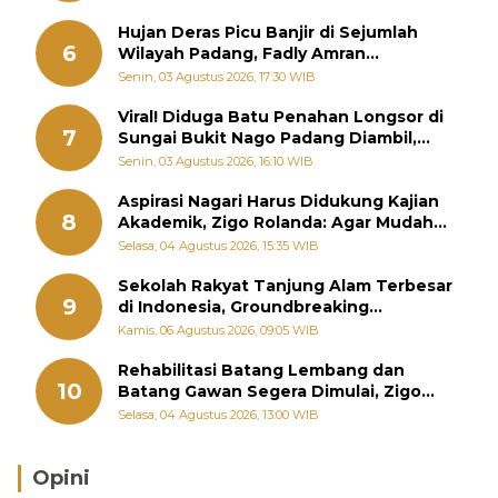
Hujan Deras Picu Banjir di Sejumlah
6
Wilayah Padang, Fadly Amran
Perintahkan OPD Siaga
Senin, 03 Agustus 2026, 17:30 WIB
Viral! Diduga Batu Penahan Longsor di
7
Sungai Bukit Nago Padang Diambil,
Warga Khawatir Bencana Terulang
Senin, 03 Agustus 2026, 16:10 WIB
Aspirasi Nagari Harus Didukung Kajian
8
Akademik, Zigo Rolanda: Agar Mudah
Diperjuangkan di Kementerian
Selasa, 04 Agustus 2026, 15:35 WIB
Sekolah Rakyat Tanjung Alam Terbesar
9
di Indonesia, Groundbreaking
September
Kamis, 06 Agustus 2026, 09:05 WIB
Rehabilitasi Batang Lembang dan
10
Batang Gawan Segera Dimulai, Zigo
Rolanda Pastikan Proyek Berjalan
Selasa, 04 Agustus 2026, 13:00 WIB
Opini
Brasil Lebih Diunggulkan, tetapi Jepang Selalu