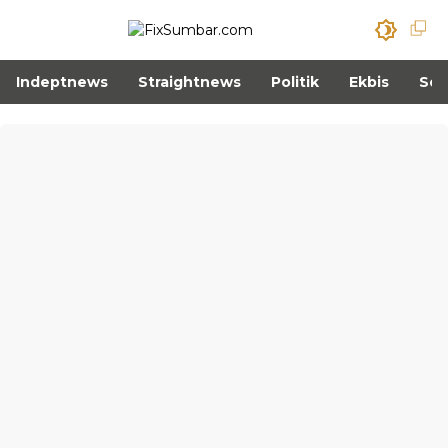
Indeptnews
Straightnews
Politik
Ekbis
Sos