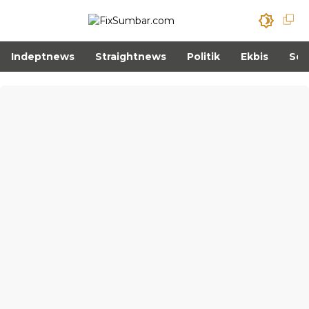
Indeptnews
Straightnews
Politik
Ekbis
Sos