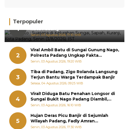
Terpopuler
Hujan Deras, 15 Titik Banjir Terdeteksi di
1
Kota Padang
Senin, 03 Agustus 2026, 17:10 WIB
Viral Ambil Batu di Sungai Gunung Nago,
2
Polresta Padang Ungkap Fakta
Sebenarnya
Senin, 03 Agustus 2026, 19:20 WIB
Tiba di Padang, Zigo Rolanda Langsung
3
Terjun Bantu Warga Terdampak Banjir
Selasa, 04 Agustus 2026, 09:25 WIB
Viral! Diduga Batu Penahan Longsor di
4
Sungai Bukit Nago Padang Diambil,
Warga Khawatir Bencana Terulang
Senin, 03 Agustus 2026, 16:10 WIB
Hujan Deras Picu Banjir di Sejumlah
5
Wilayah Padang, Fadly Amran
Perintahkan OPD Siaga
Senin, 03 Agustus 2026, 17:30 WIB