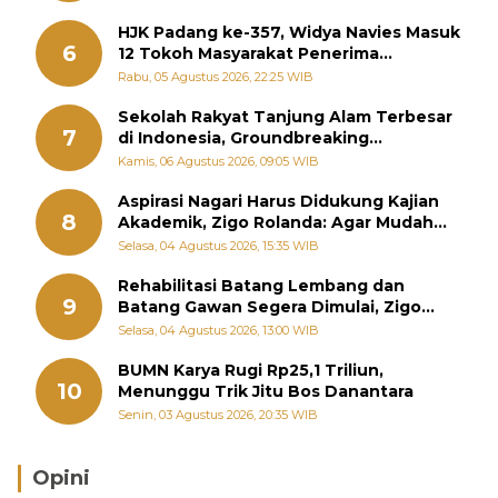
HJK Padang ke-357, Widya Navies Masuk
6
12 Tokoh Masyarakat Penerima
Penghargaan Pemko Padang
Rabu, 05 Agustus 2026, 22:25 WIB
Sekolah Rakyat Tanjung Alam Terbesar
7
di Indonesia, Groundbreaking
September
Kamis, 06 Agustus 2026, 09:05 WIB
Aspirasi Nagari Harus Didukung Kajian
8
Akademik, Zigo Rolanda: Agar Mudah
Diperjuangkan di Kementerian
Selasa, 04 Agustus 2026, 15:35 WIB
Rehabilitasi Batang Lembang dan
9
Batang Gawan Segera Dimulai, Zigo
Rolanda Pastikan Proyek Berjalan
Selasa, 04 Agustus 2026, 13:00 WIB
BUMN Karya Rugi Rp25,1 Triliun,
10
Menunggu Trik Jitu Bos Danantara
Senin, 03 Agustus 2026, 20:35 WIB
Opini
Brasil Lebih Diunggulkan, tetapi Jepang Selalu