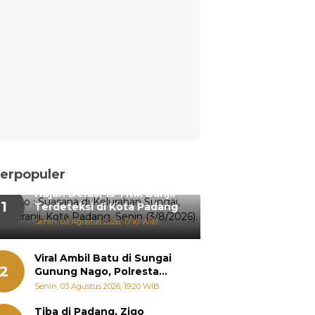
erpopuler
Hujan Deras, 15 Titik Banjir
1
Terdeteksi di Kota Padang
Senin, 03 Agustus 2026, 17:10 WIB
Viral Ambil Batu di Sungai
2
Gunung Nago, Polresta
Padang Ungkap Fakta
Senin, 03 Agustus 2026, 19:20 WIB
Sebenarnya
Tiba di Padang, Zigo