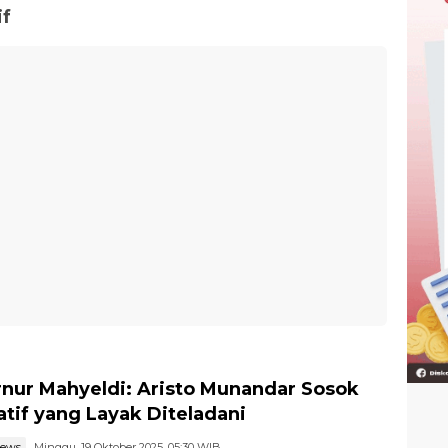
if
nur Mahyeldi: Aristo Munandar Sosok
ratif yang Layak Diteladani
news
Minggu, 19 Oktober 2025, 05:30 WIB