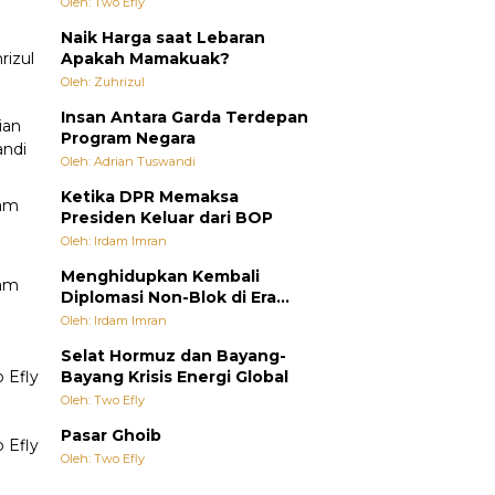
Oleh: Two Efly
Naik Harga saat Lebaran
Apakah Mamakuak?
Oleh: Zuhrizul
Insan Antara Garda Terdepan
Program Negara
Oleh: Adrian Tuswandi
Ketika DPR Memaksa
Presiden Keluar dari BOP
Oleh: Irdam Imran
Menghidupkan Kembali
Diplomasi Non-Blok di Era
Multipolar
Oleh: Irdam Imran
Selat Hormuz dan Bayang-
Bayang Krisis Energi Global
Oleh: Two Efly
Pasar Ghoib
Oleh: Two Efly