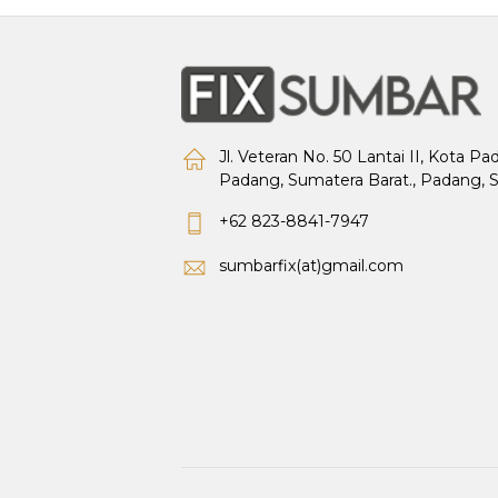
Jl. Veteran No. 50 Lantai II, Kota P
Padang, Sumatera Barat., Padang, 
+62 823-8841-7947
sumbarfix(at)gmail.com