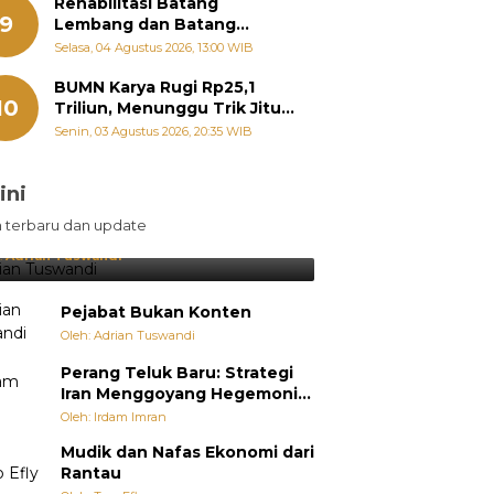
Rehabilitasi Batang
9
Lembang dan Batang
Gawan Segera Dimulai, Zigo
Selasa, 04 Agustus 2026, 13:00 WIB
Rolanda Pastikan Proyek
Berjalan
BUMN Karya Rugi Rp25,1
10
Triliun, Menunggu Trik Jitu
Bos Danantara
Senin, 03 Agustus 2026, 20:35 WIB
ini
sil Lebih Diunggulkan, tetapi
n terbaru dan update
pang Selalu Punya Cara Membuat
jutan
:
Adrian Tuswandi
Pejabat Bukan Konten
Oleh: Adrian Tuswandi
Perang Teluk Baru: Strategi
Iran Menggoyang Hegemoni
AS dari Dalam
Oleh: Irdam Imran
Mudik dan Nafas Ekonomi dari
Rantau