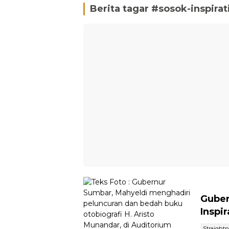
Berita tagar #
sosok-inspirat
Guber
Inspi
Straight