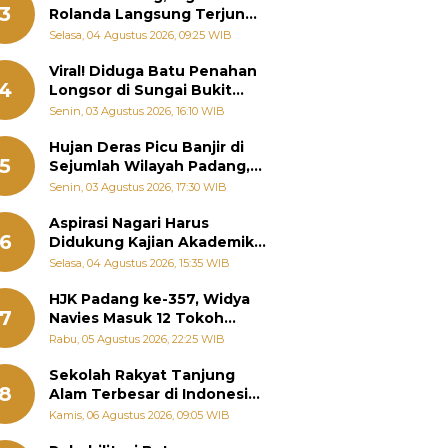
3
Rolanda Langsung Terjun
Bantu Warga Terdampak
Selasa, 04 Agustus 2026, 09:25 WIB
Banjir
Viral! Diduga Batu Penahan
4
Longsor di Sungai Bukit
Nago Padang Diambil, Warga
Senin, 03 Agustus 2026, 16:10 WIB
Khawatir Bencana Terulang
Hujan Deras Picu Banjir di
5
Sejumlah Wilayah Padang,
Fadly Amran Perintahkan
Senin, 03 Agustus 2026, 17:30 WIB
OPD Siaga
Aspirasi Nagari Harus
6
Didukung Kajian Akademik,
Zigo Rolanda: Agar Mudah
Selasa, 04 Agustus 2026, 15:35 WIB
Diperjuangkan di
Kementerian
HJK Padang ke-357, Widya
7
Navies Masuk 12 Tokoh
Masyarakat Penerima
Rabu, 05 Agustus 2026, 22:25 WIB
Penghargaan Pemko
Padang
Sekolah Rakyat Tanjung
8
Alam Terbesar di Indonesia,
Groundbreaking September
Kamis, 06 Agustus 2026, 09:05 WIB