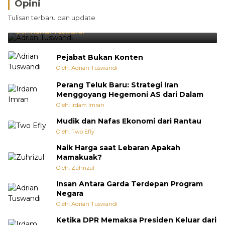
Opini
Brasil Lebih Diunggulkan, tetapi Jepang Selalu
Tulisan terbaru dan update
Punya Cara Membuat Kejutan
Oleh:
Adrian Tuswandi
Pejabat Bukan Konten
Oleh: Adrian Tuswandi
Perang Teluk Baru: Strategi Iran
Menggoyang Hegemoni AS dari Dalam
Oleh: Irdam Imran
Mudik dan Nafas Ekonomi dari Rantau
Oleh: Two Efly
Naik Harga saat Lebaran Apakah
Mamakuak?
Oleh: Zuhrizul
Insan Antara Garda Terdepan Program
Negara
Oleh: Adrian Tuswandi
Ketika DPR Memaksa Presiden Keluar dari