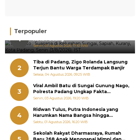
Terpopuler
Hujan Deras, 15 Titik Banjir Terdeteksi di
1
Kota Padang
Senin, 03 Agustus 2026, 17:10 WIB
Tiba di Padang, Zigo Rolanda Langsung
2
Terjun Bantu Warga Terdampak Banjir
Selasa, 04 Agustus 2026, 09:25 WIB
Viral Ambil Batu di Sungai Gunung Nago,
3
Polresta Padang Ungkap Fakta
Sebenarnya
Senin, 03 Agustus 2026, 19:20 WIB
Ridwan Tulus, Putra Indonesia yang
4
Harumkan Nama Bangsa hingga
Diabadikan dalam Buku Jepang
Sabtu, 01 Agustus 2026, 16:20 WIB
Sekolah Rakyat Dharmasraya, Rumah
5
Baru 268 Anak Menggapai Mimpi dan