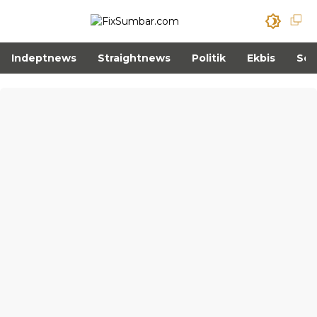
Indeptnews
Straightnews
Politik
Ekbis
Sos