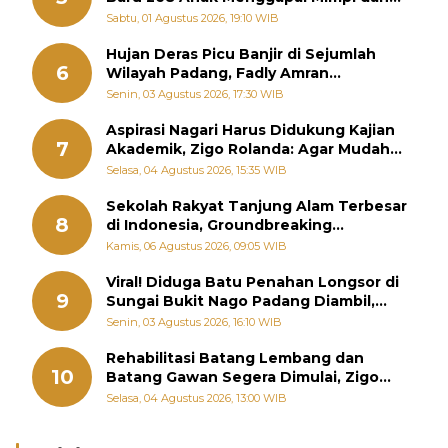
Memutus Rantai Kemiskinan
Sabtu, 01 Agustus 2026, 19:10 WIB
Hujan Deras Picu Banjir di Sejumlah
6
Wilayah Padang, Fadly Amran
Perintahkan OPD Siaga
Senin, 03 Agustus 2026, 17:30 WIB
Aspirasi Nagari Harus Didukung Kajian
7
Akademik, Zigo Rolanda: Agar Mudah
Diperjuangkan di Kementerian
Selasa, 04 Agustus 2026, 15:35 WIB
Sekolah Rakyat Tanjung Alam Terbesar
8
di Indonesia, Groundbreaking
September
Kamis, 06 Agustus 2026, 09:05 WIB
Viral! Diduga Batu Penahan Longsor di
9
Sungai Bukit Nago Padang Diambil,
Warga Khawatir Bencana Terulang
Senin, 03 Agustus 2026, 16:10 WIB
Rehabilitasi Batang Lembang dan
10
Batang Gawan Segera Dimulai, Zigo
Rolanda Pastikan Proyek Berjalan
Selasa, 04 Agustus 2026, 13:00 WIB