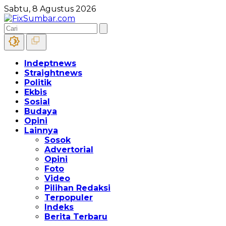
Sabtu, 8 Agustus 2026
Indeptnews
Straightnews
Politik
Ekbis
Sosial
Budaya
Opini
Lainnya
Sosok
Advertorial
Opini
Foto
Video
Pilihan Redaksi
Terpopuler
Indeks
Berita Terbaru