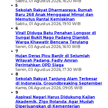
Sabtu, 01 Agustus 2026, 16:20 WIB
5
Sekolah Rakyat Dharmasraya, Rumah
Baru 268 Anak Menggapai Mimpi dan
Memutus Rantai Kemiskinan
Sabtu, 01 Agustus 2026, 19:10 WIB
6
Viral! Diduga Batu Penahan Longsor di
Sungai Bukit Nago Padang Diambil,
Warga Khawatir Bencana Terulang
Senin, 03 Agustus 2026, 16:10 WIB
7
Hujan Deras Picu Banjir di Sejumlah
Wilayah Padang, Fadly Amran
Perintahkan OPD Siaga
Senin, 03 Agustus 2026, 17:30 WIB
8
Sekolah Rakyat Tanjung Alam Terbesar
di Indonesia, Groundbreaking September
Kamis, 06 Agustus 2026, 09:05 WIB
9
Aspirasi Nagari Harus Didukung Kajian
Akademik, Zigo Rolanda: Agar Mudah
Diperjuangkan di Kementerian