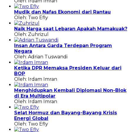
Oleh: Irdam Imran
Mudik dan Nafas Ekonomi dari Rantau
Oleh: Two Efly
Naik Harga saat Lebaran Apakah Mamakuak?
Oleh: Zuhrizul
Insan Antara Garda Terdepan Program
Negara
Oleh: Adrian Tuswandi
Ketika DPR Memaksa Presiden Keluar dari
BOP
Oleh: Irdam Imran
Menghidupkan Kembali Diplomasi Non-Blok
di Era Multipolar
Oleh: Irdam Imran
Selat Hormuz dan Bayang-Bayang Krisis
Energi Global
Oleh: Two Efly