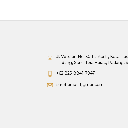
Jl. Veteran No. 50 Lantai II, Kota P
Padang, Sumatera Barat., Padang, 
+62 823-8841-7947
sumbarfix(at)gmail.com