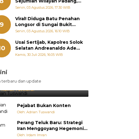
8
Sejumlah Wilayah Padang,
Fadly Amran Perintahkan
Senin, 03 Agustus 2026, 17:30 WIB
OPD Siaga
Viral! Diduga Batu Penahan
9
Longsor di Sungai Bukit
Nago Padang Diambil, Warga
Senin, 03 Agustus 2026, 16:10 WIB
Khawatir Bencana Terulang
Usai Sertijab, Kapolres Solok
10
Selatan Andreanaldo Ademi
Kumpulkan Ninik Mamak
Kamis, 30 Juli 2026, 16:05 WIB
Bahas Kamtibmas dan Judi
Online
ini
sil Lebih Diunggulkan, tetapi
n terbaru dan update
pang Selalu Punya Cara Membuat
jutan
:
Adrian Tuswandi
Pejabat Bukan Konten
Oleh: Adrian Tuswandi
Perang Teluk Baru: Strategi
Iran Menggoyang Hegemoni
AS dari Dalam
Oleh: Irdam Imran