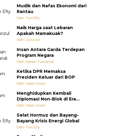
Mudik dan Nafas Ekonomi dari
Rantau
Oleh: Two Efly
Naik Harga saat Lebaran
Apakah Mamakuak?
Oleh: Zuhrizul
Insan Antara Garda Terdepan
Program Negara
Oleh: Adrian Tuswandi
Ketika DPR Memaksa
Presiden Keluar dari BOP
Oleh: Irdam Imran
Menghidupkan Kembali
Diplomasi Non-Blok di Era
Multipolar
Oleh: Irdam Imran
Selat Hormuz dan Bayang-
Bayang Krisis Energi Global
Oleh: Two Efly