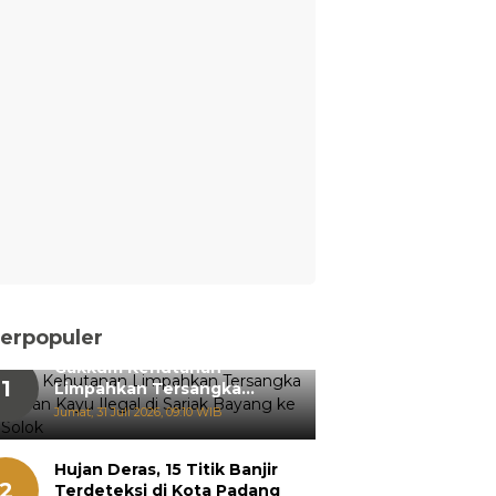
erpopuler
Gakkum Kehutanan
1
Limpahkan Tersangka
Pemanenan Kayu Ilegal di
Jumat, 31 Juli 2026, 09:10 WIB
Sariak Bayang ke Kejari
Solok
Hujan Deras, 15 Titik Banjir
2
Terdeteksi di Kota Padang