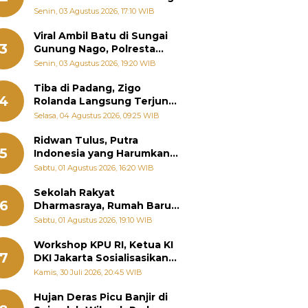
Senin, 03 Agustus 2026, 17:10 WIB
Viral Ambil Batu di Sungai
3
Gunung Nago, Polresta
Padang Ungkap Fakta
Senin, 03 Agustus 2026, 19:20 WIB
Sebenarnya
Tiba di Padang, Zigo
4
Rolanda Langsung Terjun
Bantu Warga Terdampak
Selasa, 04 Agustus 2026, 09:25 WIB
Banjir
Ridwan Tulus, Putra
5
Indonesia yang Harumkan
Nama Bangsa hingga
Sabtu, 01 Agustus 2026, 16:20 WIB
Diabadikan dalam Buku
Jepang
Sekolah Rakyat
6
Dharmasraya, Rumah Baru
268 Anak Menggapai Mimpi
Sabtu, 01 Agustus 2026, 19:10 WIB
dan Memutus Rantai
Kemiskinan
Workshop KPU RI, Ketua KI
7
DKI Jakarta Sosialisasikan
Hukum Acara Penyelesaian
Kamis, 30 Juli 2026, 20:45 WIB
Sengketa Informasi Publik
Hujan Deras Picu Banjir di