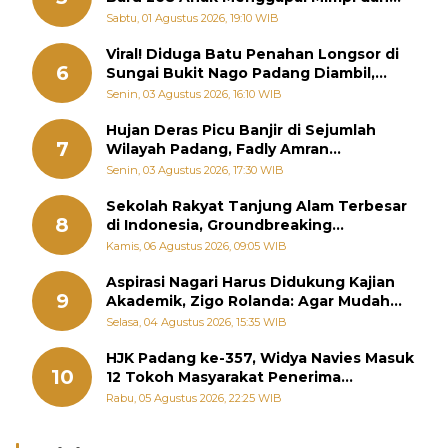
Memutus Rantai Kemiskinan
Sabtu, 01 Agustus 2026, 19:10 WIB
Viral! Diduga Batu Penahan Longsor di
6
Sungai Bukit Nago Padang Diambil,
Warga Khawatir Bencana Terulang
Senin, 03 Agustus 2026, 16:10 WIB
Hujan Deras Picu Banjir di Sejumlah
7
Wilayah Padang, Fadly Amran
Perintahkan OPD Siaga
Senin, 03 Agustus 2026, 17:30 WIB
Sekolah Rakyat Tanjung Alam Terbesar
8
di Indonesia, Groundbreaking
September
Kamis, 06 Agustus 2026, 09:05 WIB
Aspirasi Nagari Harus Didukung Kajian
9
Akademik, Zigo Rolanda: Agar Mudah
Diperjuangkan di Kementerian
Selasa, 04 Agustus 2026, 15:35 WIB
HJK Padang ke-357, Widya Navies Masuk
10
12 Tokoh Masyarakat Penerima
Penghargaan Pemko Padang
Rabu, 05 Agustus 2026, 22:25 WIB