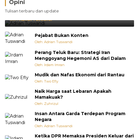
Opini
Brasil Lebih Diunggulkan, tetapi Jepang Selalu
Tulisan terbaru dan update
Punya Cara Membuat Kejutan
Oleh:
Adrian Tuswandi
Pejabat Bukan Konten
Oleh: Adrian Tuswandi
Perang Teluk Baru: Strategi Iran
Menggoyang Hegemoni AS dari Dalam
Oleh: Irdam Imran
Mudik dan Nafas Ekonomi dari Rantau
Oleh: Two Efly
Naik Harga saat Lebaran Apakah
Mamakuak?
Oleh: Zuhrizul
Insan Antara Garda Terdepan Program
Negara
Oleh: Adrian Tuswandi
Ketika DPR Memaksa Presiden Keluar dari