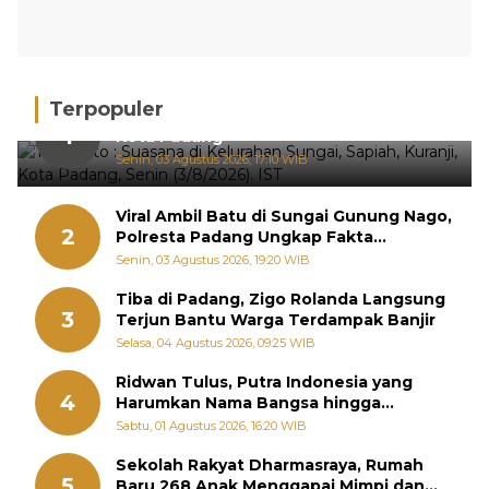
Terpopuler
Hujan Deras, 15 Titik Banjir Terdeteksi di
1
Kota Padang
Senin, 03 Agustus 2026, 17:10 WIB
Viral Ambil Batu di Sungai Gunung Nago,
2
Polresta Padang Ungkap Fakta
Sebenarnya
Senin, 03 Agustus 2026, 19:20 WIB
Tiba di Padang, Zigo Rolanda Langsung
3
Terjun Bantu Warga Terdampak Banjir
Selasa, 04 Agustus 2026, 09:25 WIB
Ridwan Tulus, Putra Indonesia yang
4
Harumkan Nama Bangsa hingga
Diabadikan dalam Buku Jepang
Sabtu, 01 Agustus 2026, 16:20 WIB
Sekolah Rakyat Dharmasraya, Rumah
5
Baru 268 Anak Menggapai Mimpi dan