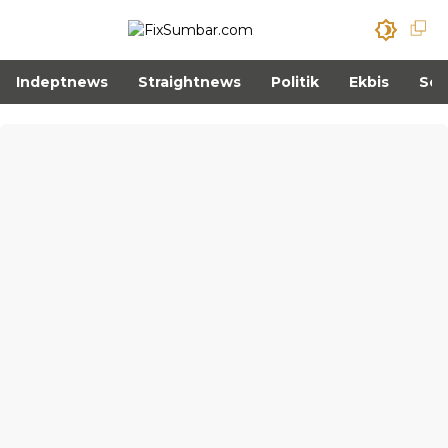
Indeptnews
Straightnews
Politik
Ekbis
Sos