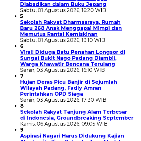
Diabadikan dalam Buku Jepang
Sabtu, 01 Agustus 2026, 16:20 WIB
5
Sekolah Rakyat Dharmasraya, Rumah
Baru 268 Anak Menggapai Mimpi dan
Memutus Rantai Kemiskinan
Sabtu, 01 Agustus 2026, 19:10 WIB
6
Viral! Diduga Batu Penahan Longsor di
Sungai Bukit Nago Padang Diambil,
Warga Khawatir Bencana Terulang
Senin, 03 Agustus 2026, 16:10 WIB
7
Hujan Deras Picu Banjir di Sejumlah
Wilayah Padang, Fadly Amran
Perintahkan OPD Siaga
Senin, 03 Agustus 2026, 17:30 WIB
8
Sekolah Rakyat Tanjung Alam Terbesar
di Indonesia, Groundbreaking September
Kamis, 06 Agustus 2026, 09:05 WIB
9
Aspirasi Nagari Harus Didukung Kajian