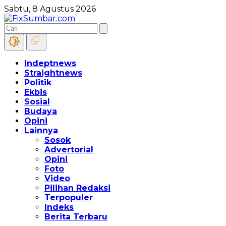
Sabtu, 8 Agustus 2026
Indeptnews
Straightnews
Politik
Ekbis
Sosial
Budaya
Opini
Lainnya
Sosok
Advertorial
Opini
Foto
Video
Pilihan Redaksi
Terpopuler
Indeks
Berita Terbaru