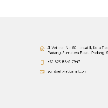
Jl. Veteran No. 50 Lantai II, Kota P
Padang, Sumatera Barat., Padang, 
+62 823-8841-7947
sumbarfix(at)gmail.com