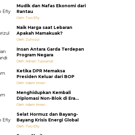
Mudik dan Nafas Ekonomi dari
Rantau
Oleh: Two Efly
Naik Harga saat Lebaran
Apakah Mamakuak?
Oleh: Zuhrizul
Insan Antara Garda Terdepan
Program Negara
Oleh: Adrian Tuswandi
Ketika DPR Memaksa
Presiden Keluar dari BOP
Oleh: Irdam Imran
Menghidupkan Kembali
Diplomasi Non-Blok di Era
Multipolar
Oleh: Irdam Imran
Selat Hormuz dan Bayang-
Bayang Krisis Energi Global
Oleh: Two Efly