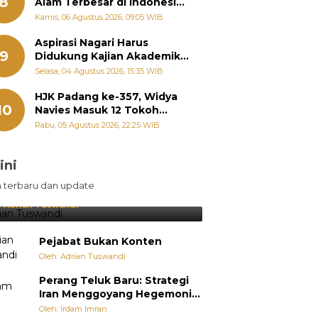
8
Alam Terbesar di Indonesia,
Groundbreaking September
Kamis, 06 Agustus 2026, 09:05 WIB
Aspirasi Nagari Harus
9
Didukung Kajian Akademik,
Zigo Rolanda: Agar Mudah
Selasa, 04 Agustus 2026, 15:35 WIB
Diperjuangkan di
Kementerian
HJK Padang ke-357, Widya
10
Navies Masuk 12 Tokoh
Masyarakat Penerima
Rabu, 05 Agustus 2026, 22:25 WIB
Penghargaan Pemko
Padang
ini
sil Lebih Diunggulkan, tetapi
n terbaru dan update
pang Selalu Punya Cara Membuat
jutan
:
Adrian Tuswandi
Pejabat Bukan Konten
Oleh: Adrian Tuswandi
Perang Teluk Baru: Strategi
Iran Menggoyang Hegemoni
AS dari Dalam
Oleh: Irdam Imran