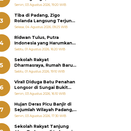
Padang Ungkap Fakta
Senin, 03 Agustus 2026, 19:20 WIB
Sebenarnya
Tiba di Padang, Zigo
3
Rolanda Langsung Terjun
Bantu Warga Terdampak
Selasa, 04 Agustus 2026, 09:25 WIB
Banjir
Ridwan Tulus, Putra
4
Indonesia yang Harumkan
Nama Bangsa hingga
Sabtu, 01 Agustus 2026, 16:20 WIB
Diabadikan dalam Buku
Jepang
Sekolah Rakyat
5
Dharmasraya, Rumah Baru
268 Anak Menggapai Mimpi
Sabtu, 01 Agustus 2026, 19:10 WIB
dan Memutus Rantai
Kemiskinan
Viral! Diduga Batu Penahan
6
Longsor di Sungai Bukit
Nago Padang Diambil, Warga
Senin, 03 Agustus 2026, 16:10 WIB
Khawatir Bencana Terulang
Hujan Deras Picu Banjir di
7
Sejumlah Wilayah Padang,
Fadly Amran Perintahkan
Senin, 03 Agustus 2026, 17:30 WIB
OPD Siaga
Sekolah Rakyat Tanjung