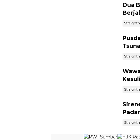
Dua B
Berja
Straight
Pusda
Tsuna
Straight
Wawak
Kesul
Straight
Siren
Padan
Straight