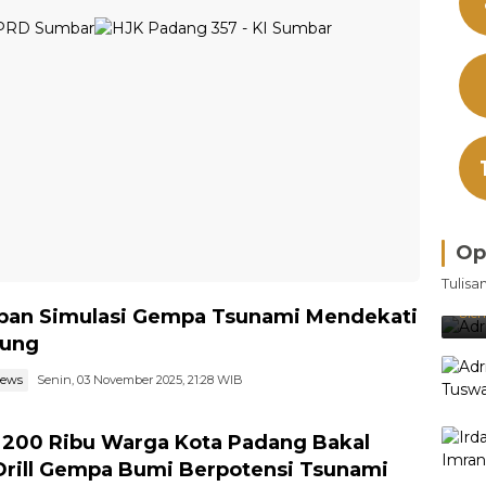
Op
Bra
Tulisa
Je
Ke
pan Simulasi Gempa Tsunami Mendekati
Oleh
ung
news
Senin, 03 November 2025, 21:28 WIB
 200 Ribu Warga Kota Padang Bakal
 Drill Gempa Bumi Berpotensi Tsunami