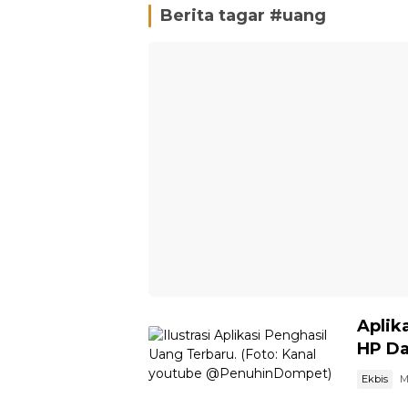
Berita tagar #
uang
Aplik
HP Da
Ekbis
M