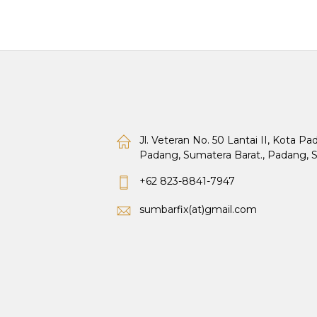
Jl. Veteran No. 50 Lantai II, Kota P
Padang, Sumatera Barat., Padang, 
+62 823-8841-7947
sumbarfix(at)gmail.com