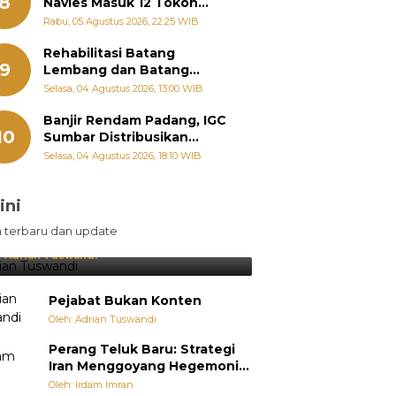
8
Navies Masuk 12 Tokoh
Masyarakat Penerima
Rabu, 05 Agustus 2026, 22:25 WIB
Penghargaan Pemko
Padang
Rehabilitasi Batang
9
Lembang dan Batang
Gawan Segera Dimulai, Zigo
Selasa, 04 Agustus 2026, 13:00 WIB
Rolanda Pastikan Proyek
Berjalan
Banjir Rendam Padang, IGC
10
Sumbar Distribusikan
Ratusan Nasi Bungkus dan
Selasa, 04 Agustus 2026, 18:10 WIB
Air Minum
ini
sil Lebih Diunggulkan, tetapi
n terbaru dan update
pang Selalu Punya Cara Membuat
jutan
:
Adrian Tuswandi
Pejabat Bukan Konten
Oleh: Adrian Tuswandi
Perang Teluk Baru: Strategi
Iran Menggoyang Hegemoni
AS dari Dalam
Oleh: Irdam Imran