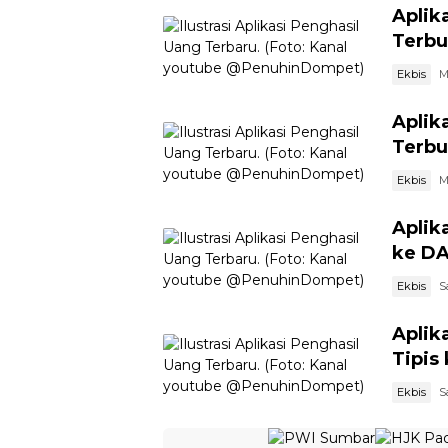
Aplik
Terbu
Ekbis
M
Aplik
Terbu
Ekbis
M
Aplik
ke DA
Ekbis
S
Aplik
Tipis
Ekbis
S