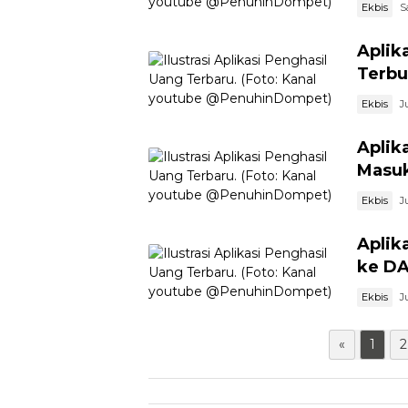
Ekbis
S
Aplik
Terbu
Ekbis
J
Aplik
Masuk
Ekbis
J
Aplik
ke DA
Ekbis
J
«
1
2