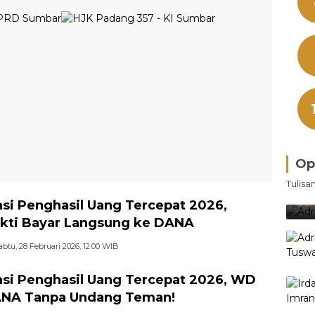
Op
Bra
Tulisa
Je
Ke
asi Penghasil Uang Tercepat 2026,
Oleh
kti Bayar Langsung ke DANA
abtu, 28 Februari 2026, 12:00 WIB
asi Penghasil Uang Tercepat 2026, WD
ANA Tanpa Undang Teman!