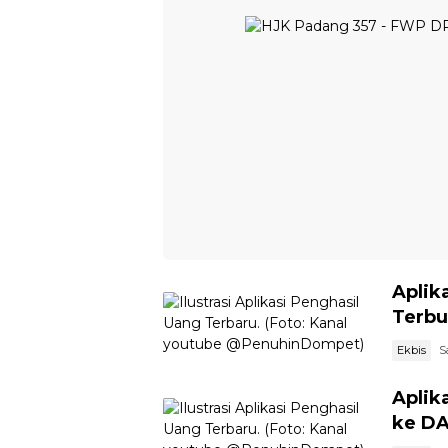
Aplik
Terbu
Ekbis
S
Aplik
ke D