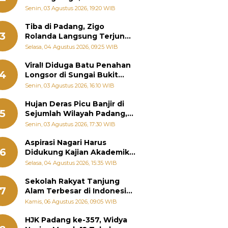
Padang Ungkap Fakta
Senin, 03 Agustus 2026, 19:20 WIB
Sebenarnya
Tiba di Padang, Zigo
3
Rolanda Langsung Terjun
Bantu Warga Terdampak
Selasa, 04 Agustus 2026, 09:25 WIB
Banjir
Viral! Diduga Batu Penahan
4
Longsor di Sungai Bukit
Nago Padang Diambil, Warga
Senin, 03 Agustus 2026, 16:10 WIB
Khawatir Bencana Terulang
Hujan Deras Picu Banjir di
5
Sejumlah Wilayah Padang,
Fadly Amran Perintahkan
Senin, 03 Agustus 2026, 17:30 WIB
OPD Siaga
Aspirasi Nagari Harus
6
Didukung Kajian Akademik,
Zigo Rolanda: Agar Mudah
Selasa, 04 Agustus 2026, 15:35 WIB
Diperjuangkan di
Kementerian
Sekolah Rakyat Tanjung
7
Alam Terbesar di Indonesia,
Groundbreaking September
Kamis, 06 Agustus 2026, 09:05 WIB
HJK Padang ke-357, Widya