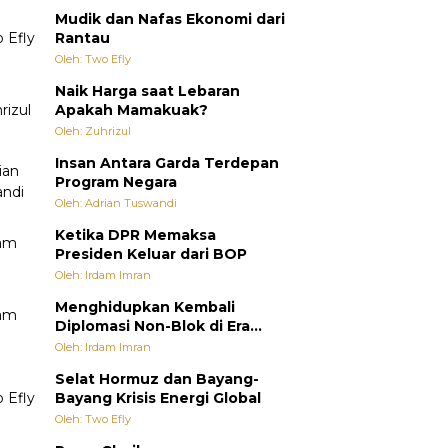
Mudik dan Nafas Ekonomi dari
Rantau
Oleh: Two Efly
Naik Harga saat Lebaran
Apakah Mamakuak?
Oleh: Zuhrizul
Insan Antara Garda Terdepan
Program Negara
Oleh: Adrian Tuswandi
Ketika DPR Memaksa
Presiden Keluar dari BOP
Oleh: Irdam Imran
Menghidupkan Kembali
Diplomasi Non-Blok di Era
Multipolar
Oleh: Irdam Imran
Selat Hormuz dan Bayang-
Bayang Krisis Energi Global
Oleh: Two Efly