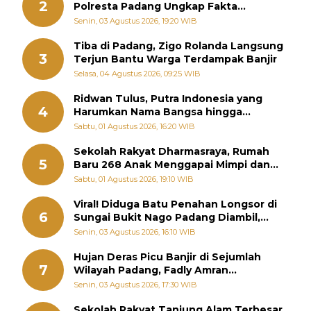
2
Polresta Padang Ungkap Fakta
Sebenarnya
Senin, 03 Agustus 2026, 19:20 WIB
Tiba di Padang, Zigo Rolanda Langsung
3
Terjun Bantu Warga Terdampak Banjir
Selasa, 04 Agustus 2026, 09:25 WIB
Ridwan Tulus, Putra Indonesia yang
4
Harumkan Nama Bangsa hingga
Diabadikan dalam Buku Jepang
Sabtu, 01 Agustus 2026, 16:20 WIB
Sekolah Rakyat Dharmasraya, Rumah
5
Baru 268 Anak Menggapai Mimpi dan
Memutus Rantai Kemiskinan
Sabtu, 01 Agustus 2026, 19:10 WIB
Viral! Diduga Batu Penahan Longsor di
6
Sungai Bukit Nago Padang Diambil,
Warga Khawatir Bencana Terulang
Senin, 03 Agustus 2026, 16:10 WIB
Hujan Deras Picu Banjir di Sejumlah
7
Wilayah Padang, Fadly Amran
Perintahkan OPD Siaga
Senin, 03 Agustus 2026, 17:30 WIB
Sekolah Rakyat Tanjung Alam Terbesar