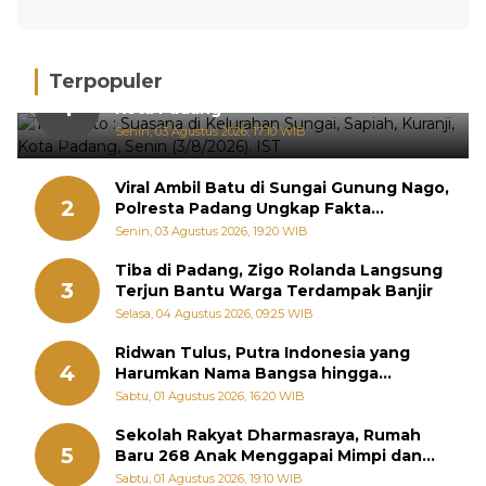
Terpopuler
Hujan Deras, 15 Titik Banjir Terdeteksi di
1
Kota Padang
Senin, 03 Agustus 2026, 17:10 WIB
Viral Ambil Batu di Sungai Gunung Nago,
2
Polresta Padang Ungkap Fakta
Sebenarnya
Senin, 03 Agustus 2026, 19:20 WIB
Tiba di Padang, Zigo Rolanda Langsung
3
Terjun Bantu Warga Terdampak Banjir
Selasa, 04 Agustus 2026, 09:25 WIB
Ridwan Tulus, Putra Indonesia yang
4
Harumkan Nama Bangsa hingga
Diabadikan dalam Buku Jepang
Sabtu, 01 Agustus 2026, 16:20 WIB
Sekolah Rakyat Dharmasraya, Rumah
5
Baru 268 Anak Menggapai Mimpi dan
Memutus Rantai Kemiskinan
Sabtu, 01 Agustus 2026, 19:10 WIB