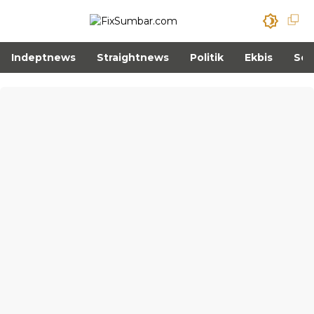
Indeptnews
Straightnews
Politik
Ekbis
Sos