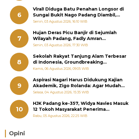
Viral! Diduga Batu Penahan Longsor di
6
Sungai Bukit Nago Padang Diambil,
Warga Khawatir Bencana Terulang
Senin, 03 Agustus 2026, 16:10 WIB
Hujan Deras Picu Banjir di Sejumlah
7
Wilayah Padang, Fadly Amran
Perintahkan OPD Siaga
Senin, 03 Agustus 2026, 17:30 WIB
Sekolah Rakyat Tanjung Alam Terbesar
8
di Indonesia, Groundbreaking
September
Kamis, 06 Agustus 2026, 09:05 WIB
Aspirasi Nagari Harus Didukung Kajian
9
Akademik, Zigo Rolanda: Agar Mudah
Diperjuangkan di Kementerian
Selasa, 04 Agustus 2026, 15:35 WIB
HJK Padang ke-357, Widya Navies Masuk
10
12 Tokoh Masyarakat Penerima
Penghargaan Pemko Padang
Rabu, 05 Agustus 2026, 22:25 WIB
Opini
Brasil Lebih Diunggulkan, tetapi Jepang Selalu