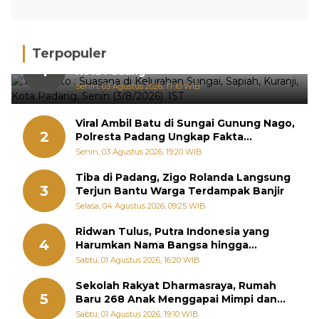
Terpopuler
Hujan Deras, 15 Titik Banjir Terdeteksi di
1
Kota Padang
Senin, 03 Agustus 2026, 17:10 WIB
Viral Ambil Batu di Sungai Gunung Nago,
2
Polresta Padang Ungkap Fakta
Sebenarnya
Senin, 03 Agustus 2026, 19:20 WIB
Tiba di Padang, Zigo Rolanda Langsung
3
Terjun Bantu Warga Terdampak Banjir
Selasa, 04 Agustus 2026, 09:25 WIB
Ridwan Tulus, Putra Indonesia yang
4
Harumkan Nama Bangsa hingga
Diabadikan dalam Buku Jepang
Sabtu, 01 Agustus 2026, 16:20 WIB
Sekolah Rakyat Dharmasraya, Rumah
5
Baru 268 Anak Menggapai Mimpi dan
Memutus Rantai Kemiskinan
Sabtu, 01 Agustus 2026, 19:10 WIB