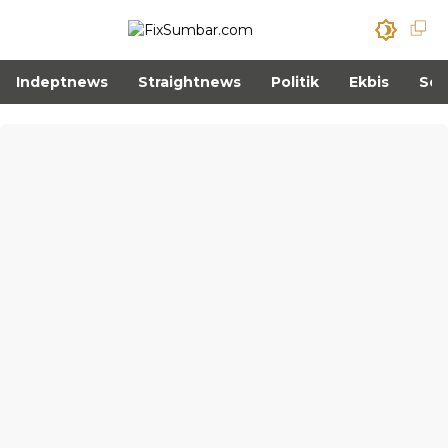
Indeptnews
Straightnews
Politik
Ekbis
Sos