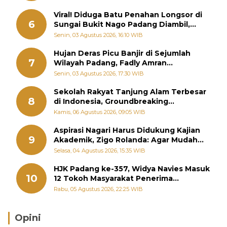
Viral! Diduga Batu Penahan Longsor di
6
Sungai Bukit Nago Padang Diambil,
Warga Khawatir Bencana Terulang
Senin, 03 Agustus 2026, 16:10 WIB
Hujan Deras Picu Banjir di Sejumlah
7
Wilayah Padang, Fadly Amran
Perintahkan OPD Siaga
Senin, 03 Agustus 2026, 17:30 WIB
Sekolah Rakyat Tanjung Alam Terbesar
8
di Indonesia, Groundbreaking
September
Kamis, 06 Agustus 2026, 09:05 WIB
Aspirasi Nagari Harus Didukung Kajian
9
Akademik, Zigo Rolanda: Agar Mudah
Diperjuangkan di Kementerian
Selasa, 04 Agustus 2026, 15:35 WIB
HJK Padang ke-357, Widya Navies Masuk
10
12 Tokoh Masyarakat Penerima
Penghargaan Pemko Padang
Rabu, 05 Agustus 2026, 22:25 WIB
Opini
Brasil Lebih Diunggulkan, tetapi Jepang Selalu