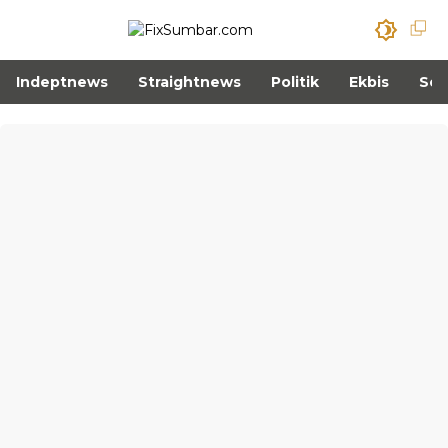
Indeptnews
Straightnews
Politik
Ekbis
Sos