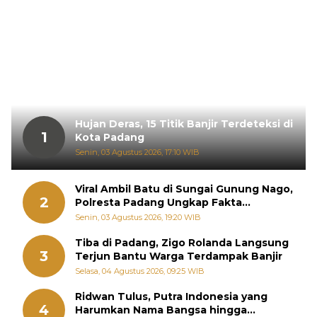
Hujan Deras, 15 Titik Banjir Terdeteksi di
1
Kota Padang
Senin, 03 Agustus 2026, 17:10 WIB
Viral Ambil Batu di Sungai Gunung Nago,
2
Polresta Padang Ungkap Fakta
Sebenarnya
Senin, 03 Agustus 2026, 19:20 WIB
Tiba di Padang, Zigo Rolanda Langsung
3
Terjun Bantu Warga Terdampak Banjir
Selasa, 04 Agustus 2026, 09:25 WIB
Ridwan Tulus, Putra Indonesia yang
4
Harumkan Nama Bangsa hingga