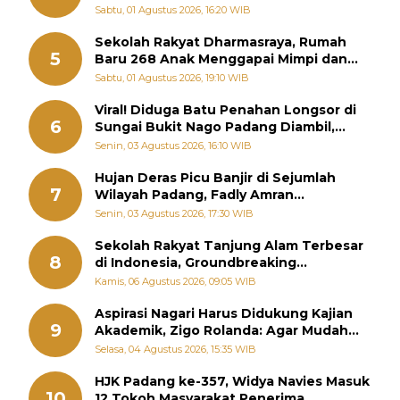
Diabadikan dalam Buku Jepang
Sabtu, 01 Agustus 2026, 16:20 WIB
Sekolah Rakyat Dharmasraya, Rumah
5
Baru 268 Anak Menggapai Mimpi dan
Memutus Rantai Kemiskinan
Sabtu, 01 Agustus 2026, 19:10 WIB
Viral! Diduga Batu Penahan Longsor di
6
Sungai Bukit Nago Padang Diambil,
Warga Khawatir Bencana Terulang
Senin, 03 Agustus 2026, 16:10 WIB
Hujan Deras Picu Banjir di Sejumlah
7
Wilayah Padang, Fadly Amran
Perintahkan OPD Siaga
Senin, 03 Agustus 2026, 17:30 WIB
Sekolah Rakyat Tanjung Alam Terbesar
8
di Indonesia, Groundbreaking
September
Kamis, 06 Agustus 2026, 09:05 WIB
Aspirasi Nagari Harus Didukung Kajian
9
Akademik, Zigo Rolanda: Agar Mudah
Diperjuangkan di Kementerian
Selasa, 04 Agustus 2026, 15:35 WIB
HJK Padang ke-357, Widya Navies Masuk
10
12 Tokoh Masyarakat Penerima