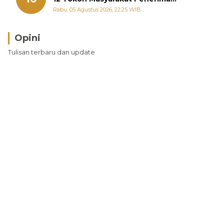
Penghargaan Pemko Padang
Rabu, 05 Agustus 2026, 22:25 WIB
Opini
Tulisan terbaru dan update