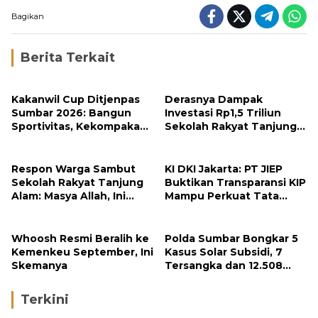
Bagikan
Berita Terkait
Kakanwil Cup Ditjenpas
Derasnya Dampak
Sumbar 2026: Bangun
Investasi Rp1,5 Triliun
Sportivitas, Kekompakan
Sekolah Rakyat Tanjung
dan Integritas Petugas
Alam
Respon Warga Sambut
KI DKI Jakarta: PT JIEP
Sekolah Rakyat Tanjung
Buktikan Transparansi KIP
Alam: Masya Allah, Ini
Mampu Perkuat Tata
Rezeki untuk Nagari Kami
Kelola Perusahaan
Whoosh Resmi Beralih ke
Polda Sumbar Bongkar 5
Kemenkeu September, Ini
Kasus Solar Subsidi, 7
Skemanya
Tersangka dan 12.508
Liter Bio Solar Disita
Terkini