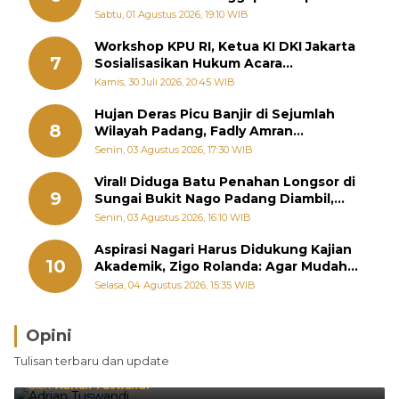
Memutus Rantai Kemiskinan
Sabtu, 01 Agustus 2026, 19:10 WIB
Workshop KPU RI, Ketua KI DKI Jakarta
7
Sosialisasikan Hukum Acara
Penyelesaian Sengketa Informasi Publik
Kamis, 30 Juli 2026, 20:45 WIB
Hujan Deras Picu Banjir di Sejumlah
8
Wilayah Padang, Fadly Amran
Perintahkan OPD Siaga
Senin, 03 Agustus 2026, 17:30 WIB
Viral! Diduga Batu Penahan Longsor di
9
Sungai Bukit Nago Padang Diambil,
Warga Khawatir Bencana Terulang
Senin, 03 Agustus 2026, 16:10 WIB
Aspirasi Nagari Harus Didukung Kajian
10
Akademik, Zigo Rolanda: Agar Mudah
Diperjuangkan di Kementerian
Selasa, 04 Agustus 2026, 15:35 WIB
Opini
Brasil Lebih Diunggulkan, tetapi Jepang Selalu
Tulisan terbaru dan update
Punya Cara Membuat Kejutan
Oleh:
Adrian Tuswandi