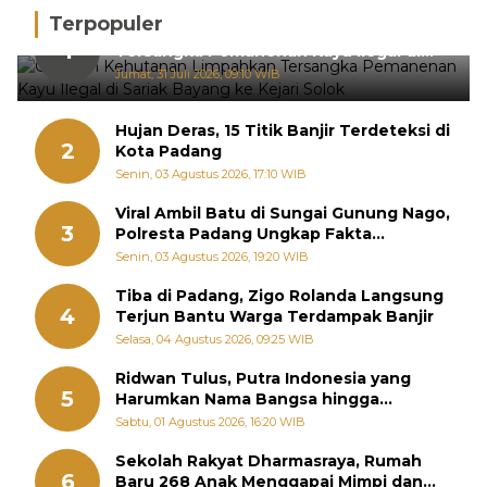
Terpopuler
Gakkum Kehutanan Limpahkan
1
Tersangka Pemanenan Kayu Ilegal di
Sariak Bayang ke Kejari Solok
Jumat, 31 Juli 2026, 09:10 WIB
Hujan Deras, 15 Titik Banjir Terdeteksi di
2
Kota Padang
Senin, 03 Agustus 2026, 17:10 WIB
Viral Ambil Batu di Sungai Gunung Nago,
3
Polresta Padang Ungkap Fakta
Sebenarnya
Senin, 03 Agustus 2026, 19:20 WIB
Tiba di Padang, Zigo Rolanda Langsung
4
Terjun Bantu Warga Terdampak Banjir
Selasa, 04 Agustus 2026, 09:25 WIB
Ridwan Tulus, Putra Indonesia yang
5
Harumkan Nama Bangsa hingga
Diabadikan dalam Buku Jepang
Sabtu, 01 Agustus 2026, 16:20 WIB
Sekolah Rakyat Dharmasraya, Rumah
6
Baru 268 Anak Menggapai Mimpi dan