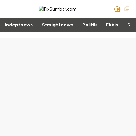
Indeptnews
Straightnews
Politik
Ekbis
Sos