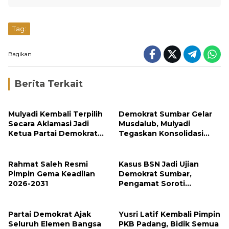
Tag:
Bagikan
Berita Terkait
Mulyadi Kembali Terpilih
Demokrat Sumbar Gelar
Secara Aklamasi Jadi
Musdalub, Mulyadi
Ketua Partai Demokrat
Tegaskan Konsolidasi
Sumbar
Menuju Kemenangan
2029
Rahmat Saleh Resmi
Kasus BSN Jadi Ujian
Pimpin Gema Keadilan
Demokrat Sumbar,
2026-2031
Pengamat Soroti
Ketegasan Partai
terhadap Kader
Bermasalah
Partai Demokrat Ajak
Yusri Latif Kembali Pimpin
Seluruh Elemen Bangsa
PKB Padang, Bidik Semua