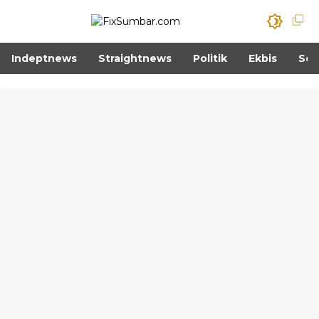
Indeptnews
Straightnews
Politik
Ekbis
Sos