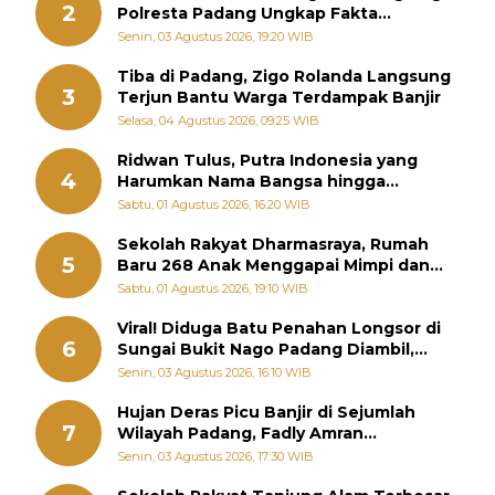
2
Polresta Padang Ungkap Fakta
Sebenarnya
Senin, 03 Agustus 2026, 19:20 WIB
Tiba di Padang, Zigo Rolanda Langsung
3
Terjun Bantu Warga Terdampak Banjir
Selasa, 04 Agustus 2026, 09:25 WIB
Ridwan Tulus, Putra Indonesia yang
4
Harumkan Nama Bangsa hingga
Diabadikan dalam Buku Jepang
Sabtu, 01 Agustus 2026, 16:20 WIB
Sekolah Rakyat Dharmasraya, Rumah
5
Baru 268 Anak Menggapai Mimpi dan
Memutus Rantai Kemiskinan
Sabtu, 01 Agustus 2026, 19:10 WIB
Viral! Diduga Batu Penahan Longsor di
6
Sungai Bukit Nago Padang Diambil,
Warga Khawatir Bencana Terulang
Senin, 03 Agustus 2026, 16:10 WIB
Hujan Deras Picu Banjir di Sejumlah
7
Wilayah Padang, Fadly Amran
Perintahkan OPD Siaga
Senin, 03 Agustus 2026, 17:30 WIB