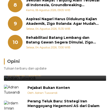
Sekolah Rakyat Tanjung Alam Terbesar
8
di Indonesia, Groundbreaking
September
Kamis, 06 Agustus 2026, 09:05 WIB
Aspirasi Nagari Harus Didukung Kajian
9
Akademik, Zigo Rolanda: Agar Mudah
Diperjuangkan di Kementerian
Selasa, 04 Agustus 2026, 15:35 WIB
Rehabilitasi Batang Lembang dan
10
Batang Gawan Segera Dimulai, Zigo
Rolanda Pastikan Proyek Berjalan
Selasa, 04 Agustus 2026, 13:00 WIB
Opini
Brasil Lebih Diunggulkan, tetapi Jepang Selalu
Tulisan terbaru dan update
Punya Cara Membuat Kejutan
Oleh:
Adrian Tuswandi
Pejabat Bukan Konten
Oleh: Adrian Tuswandi
Perang Teluk Baru: Strategi Iran
Menggoyang Hegemoni AS dari Dalam