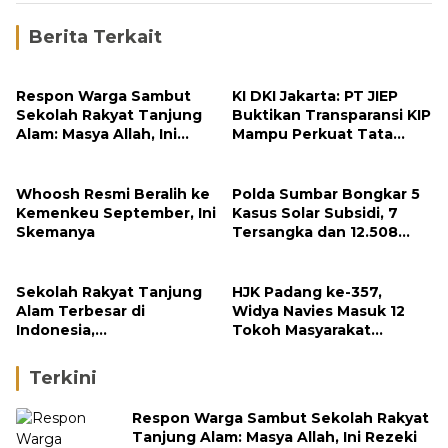
Berita Terkait
Respon Warga Sambut
KI DKI Jakarta: PT JIEP
Sekolah Rakyat Tanjung
Buktikan Transparansi KIP
Alam: Masya Allah, Ini
Mampu Perkuat Tata
Rezeki untuk Nagari Kami
Kelola Perusahaan
Whoosh Resmi Beralih ke
Polda Sumbar Bongkar 5
Kemenkeu September, Ini
Kasus Solar Subsidi, 7
Skemanya
Tersangka dan 12.508
Liter Bio Solar Disita
Sekolah Rakyat Tanjung
HJK Padang ke-357,
Alam Terbesar di
Widya Navies Masuk 12
Indonesia,
Tokoh Masyarakat
Groundbreaking
Penerima Penghargaan
September
Pemko Padang
Terkini
Respon Warga Sambut Sekolah Rakyat
Tanjung Alam: Masya Allah, Ini Rezeki