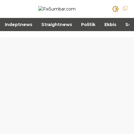
Indeptnews
Straightnews
Politik
Ekbis
Sos