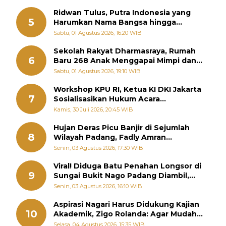
Ridwan Tulus, Putra Indonesia yang
5
Harumkan Nama Bangsa hingga
Diabadikan dalam Buku Jepang
Sabtu, 01 Agustus 2026, 16:20 WIB
Sekolah Rakyat Dharmasraya, Rumah
6
Baru 268 Anak Menggapai Mimpi dan
Memutus Rantai Kemiskinan
Sabtu, 01 Agustus 2026, 19:10 WIB
Workshop KPU RI, Ketua KI DKI Jakarta
7
Sosialisasikan Hukum Acara
Penyelesaian Sengketa Informasi Publik
Kamis, 30 Juli 2026, 20:45 WIB
Hujan Deras Picu Banjir di Sejumlah
8
Wilayah Padang, Fadly Amran
Perintahkan OPD Siaga
Senin, 03 Agustus 2026, 17:30 WIB
Viral! Diduga Batu Penahan Longsor di
9
Sungai Bukit Nago Padang Diambil,
Warga Khawatir Bencana Terulang
Senin, 03 Agustus 2026, 16:10 WIB
Aspirasi Nagari Harus Didukung Kajian
10
Akademik, Zigo Rolanda: Agar Mudah
Diperjuangkan di Kementerian
Selasa, 04 Agustus 2026, 15:35 WIB