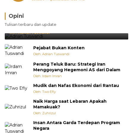
Opini
Brasil Lebih Diunggulkan, tetapi Jepang Selalu
Tulisan terbaru dan update
Punya Cara Membuat Kejutan
Oleh:
Adrian Tuswandi
Pejabat Bukan Konten
Oleh: Adrian Tuswandi
Perang Teluk Baru: Strategi Iran
Menggoyang Hegemoni AS dari Dalam
Oleh: Irdam Imran
Mudik dan Nafas Ekonomi dari Rantau
Oleh: Two Efly
Naik Harga saat Lebaran Apakah
Mamakuak?
Oleh: Zuhrizul
Insan Antara Garda Terdepan Program
Negara