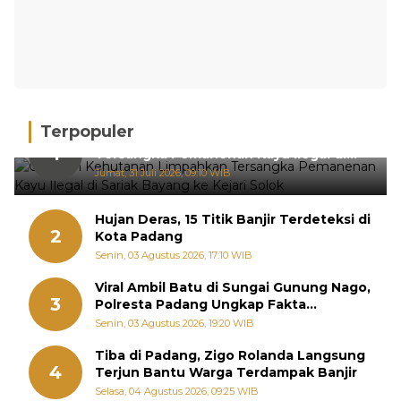
Terpopuler
Gakkum Kehutanan Limpahkan
1
Tersangka Pemanenan Kayu Ilegal di
Sariak Bayang ke Kejari Solok
Jumat, 31 Juli 2026, 09:10 WIB
Hujan Deras, 15 Titik Banjir Terdeteksi di
2
Kota Padang
Senin, 03 Agustus 2026, 17:10 WIB
Viral Ambil Batu di Sungai Gunung Nago,
3
Polresta Padang Ungkap Fakta
Sebenarnya
Senin, 03 Agustus 2026, 19:20 WIB
Tiba di Padang, Zigo Rolanda Langsung
4
Terjun Bantu Warga Terdampak Banjir
Selasa, 04 Agustus 2026, 09:25 WIB