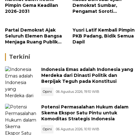
Pimpin Gema Keadilan
Demokrat Sumbar,
2026-2031
Pengamat Soroti
Ketegasan Partai
terhadap Kader
Bermasalah
Partai Demokrat Ajak
Yusri Latif Kembali Pimpin
Seluruh Elemen Bangsa
PKB Padang, Bidik Semua
Menjaga Ruang Publik
Dapil
yang Kondusif dan
Beradab
Terkini
Indonesia Emas adalah Indonesia yang
Merdeka dari Dinasti Politik dan
Berpijak Teguh pada Konstitusi
Opini
06 Agustus 2026, 19:10 WIB
Potensi Permasalahan Hukum dalam
Skema Ekspor Satu Pintu untuk
Komoditas Strategis Indonesia
Opini
06 Agustus 2026, 10:10 WIB