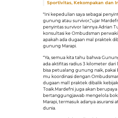
Sportivitas, Kekompakan dan I
"Ini kepedulian saya sebagai penyin
gunung atau survivor,"ujar Marde
penyintas survivor lainnya Adrian T
konsultasi ke Ombudsman perwaki
apakah ada dugaan mal praktek diba
gunung Marapi.
"Ya, semua kita tahu bahwa Gunung 
ada aktifitas radius 3 kilometer da
bisa petualang gunung naik, pakai bo
mu koordinasi dengan Ombudsm
dugaan mall praktek dibalik kebijaka
Toaik.Mardefni juga akan berupaya
bertanggungjawab mengelola boki
Marapi, termasuk adanya asuransi 
dunia.