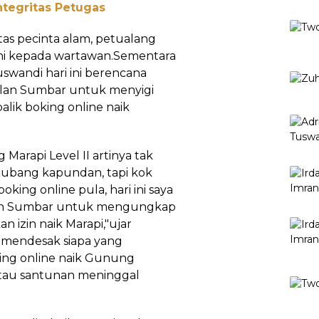
ntegritas Petugas
tas pecinta alam, petualang
fni kepada wartawan.Sementara
uswandi hari ini berencana
lan Sumbar untuk menyigi
lik boking online naik
Marapi Level II artinya tak
ri lubang kapundan, tapi kok
king online pula, hari ini saya
an Sumbar untuk mengungkap
n izin naik Marapi,"ujar
 mendesak siapa yang
ng online naik Gunung
atau santunan meninggal