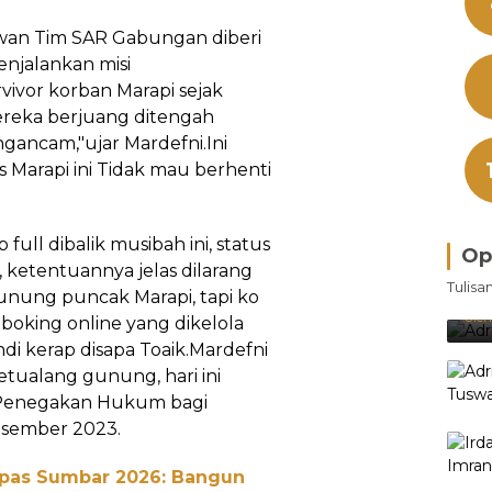
awan Tim SAR Gabungan diberi
enjalankan misi
ivor korban Marapi sejak
reka berjuang ditengah
ancam,"ujar Mardefni.Ini
 Marapi ini Tidak mau berhenti
ull dibalik musibah ini, status
Op
, ketentuannya jelas dilarang
Bra
Tulisa
Je
Gunung puncak Marapi, tapi ko
Ke
Oleh
 boking online yang dikelola
i kerap disapa Toaik.Mardefni
tualang gunung, hari ini
Penegakan Hukum bagi
esember 2023.
npas Sumbar 2026: Bangun