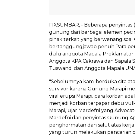
FIXSUMBAR, - Beberapa penyintas (
gunung dari berbagai elemen pec
pihak terkait yang berwenang soa
bertanggungjawab penuh.Para peny
dulu anggota Mapala Proklamator 
Anggota KPA Cakrawa dan Sispala 
Tuswandi dan Anggota Mapala UN
"Sebelumnya kami berduka cita a
survivor karena Gunung Marapi me
viral erupsi Marapi. para korban ada
menjadi korban terpapar debu vul
Marapi,"ujar Mardefni yang Advocate 
Mardefni dan penyintas Gunung Ap
penghormatan dan salut atas kerj
yang turun melakukan pencarian d