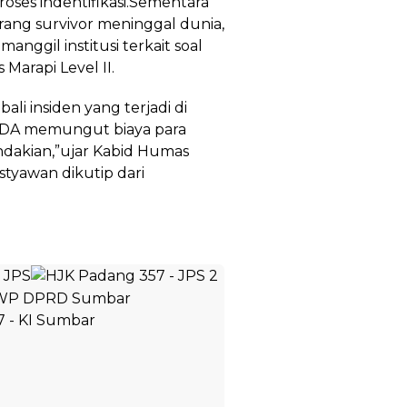
proses indentifikasi.Sementara
orang survivor meninggal dunia,
ggil institusi terkait soal
 Marapi Level II.
ali insiden yang terjadi di
KSDA memungut biaya para
dakian,”ujar Kabid Humas
tyawan dikutip dari