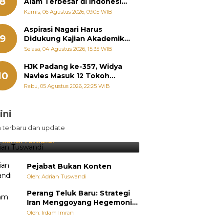
8
Alam Terbesar di Indonesia,
Groundbreaking September
Kamis, 06 Agustus 2026, 09:05 WIB
Aspirasi Nagari Harus
9
Didukung Kajian Akademik,
Zigo Rolanda: Agar Mudah
Selasa, 04 Agustus 2026, 15:35 WIB
Diperjuangkan di
Kementerian
HJK Padang ke-357, Widya
10
Navies Masuk 12 Tokoh
Masyarakat Penerima
Rabu, 05 Agustus 2026, 22:25 WIB
Penghargaan Pemko
Padang
ini
sil Lebih Diunggulkan, tetapi
n terbaru dan update
pang Selalu Punya Cara Membuat
jutan
:
Adrian Tuswandi
Pejabat Bukan Konten
Oleh: Adrian Tuswandi
Perang Teluk Baru: Strategi
Iran Menggoyang Hegemoni
AS dari Dalam
Oleh: Irdam Imran