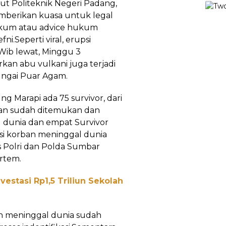
ut Politeknik Negeri Padang,
mberikan kuasa untuk legal
ukum atau advice hukum
i.Seperti viral, erupsi
 Wib lewat, Minggu 3
an abu vulkani juga terjadi
ungai Puar Agam.
ng Marapi ada 75 survivor, dari
ban sudah ditemukan dan
l dunia dan empat Survivor
isi korban meninggal dunia
s Polri dan Polda Sumbar
rtem.
estasi Rp1,5 Triliun Sekolah
an meninggal dunia sudah