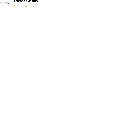
Pasar Ghoib
Oleh: Two Efly