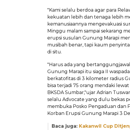
"Kami selalu berdoa agar para Rel
kekuatan lebih dan tenaga lebih m
kemanusiaannya mengevakuasi surv
Minggu malam sampai sekarang me
erupsi susulan Gunung Marapi meng
musibah benar, tapi kaum penyintas
di situ.
"Harus ada yang bertanggungjawab f
Gunung Marapi itu siaga II waspada
berkatofitas di 3 kilometer radius 
bisa terjadi 75 orang mendaki lewat
BKSDA Sumbar,"ujar Adrian Tuswand
selalu Advocate yang dulu bekas pe
membuka Posko Pengaduan dan 
Korban Erupsi Gunung Marapi 3 D
Baca juga:
Kakanwil Cup Ditje