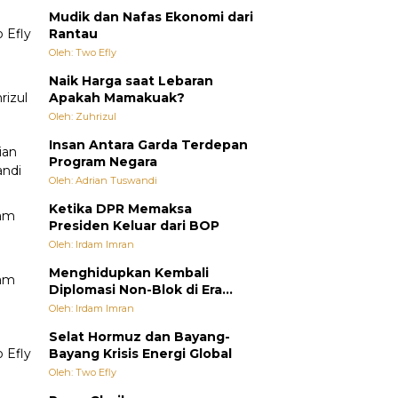
Mudik dan Nafas Ekonomi dari
Rantau
Oleh: Two Efly
Naik Harga saat Lebaran
Apakah Mamakuak?
Oleh: Zuhrizul
Insan Antara Garda Terdepan
Program Negara
Oleh: Adrian Tuswandi
Ketika DPR Memaksa
Presiden Keluar dari BOP
Oleh: Irdam Imran
Menghidupkan Kembali
Diplomasi Non-Blok di Era
Multipolar
Oleh: Irdam Imran
Selat Hormuz dan Bayang-
Bayang Krisis Energi Global
Oleh: Two Efly