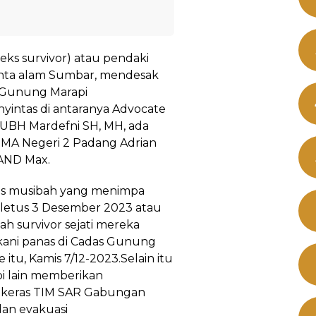
eks survivor) atau pendaki
inta alam Sumbar, mendesak
l Gunung Marapi
intas di antaranya Advocate
UBH Mardefni SH, MH, ada
SMA Negeri 2 Padang Adrian
AND Max.
tas musibah yang menimpa
letus 3 Desember 2023 atau
lah survivor sejati mereka
kani panas di Cadas Gunung
itu, Kamis 7/12-2023.Selain itu
i lain memberikan
a keras TIM SAR Gabungan
an evakuasi