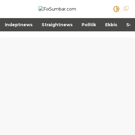
Indeptnews
Straightnews
Politik
Ekbis
Sos