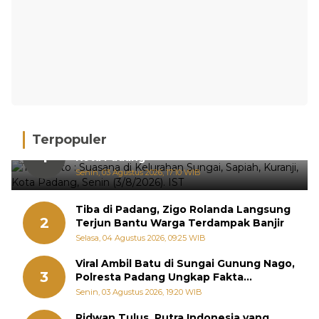
Terpopuler
Hujan Deras, 15 Titik Banjir Terdeteksi di
1
Kota Padang
Senin, 03 Agustus 2026, 17:10 WIB
Tiba di Padang, Zigo Rolanda Langsung
2
Terjun Bantu Warga Terdampak Banjir
Selasa, 04 Agustus 2026, 09:25 WIB
Viral Ambil Batu di Sungai Gunung Nago,
3
Polresta Padang Ungkap Fakta
Sebenarnya
Senin, 03 Agustus 2026, 19:20 WIB
Ridwan Tulus, Putra Indonesia yang