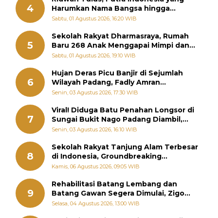
4
Harumkan Nama Bangsa hingga
Diabadikan dalam Buku Jepang
Sabtu, 01 Agustus 2026, 16:20 WIB
Sekolah Rakyat Dharmasraya, Rumah
5
Baru 268 Anak Menggapai Mimpi dan
Memutus Rantai Kemiskinan
Sabtu, 01 Agustus 2026, 19:10 WIB
Hujan Deras Picu Banjir di Sejumlah
6
Wilayah Padang, Fadly Amran
Perintahkan OPD Siaga
Senin, 03 Agustus 2026, 17:30 WIB
Viral! Diduga Batu Penahan Longsor di
7
Sungai Bukit Nago Padang Diambil,
Warga Khawatir Bencana Terulang
Senin, 03 Agustus 2026, 16:10 WIB
Sekolah Rakyat Tanjung Alam Terbesar
8
di Indonesia, Groundbreaking
September
Kamis, 06 Agustus 2026, 09:05 WIB
Rehabilitasi Batang Lembang dan
9
Batang Gawan Segera Dimulai, Zigo
Rolanda Pastikan Proyek Berjalan
Selasa, 04 Agustus 2026, 13:00 WIB