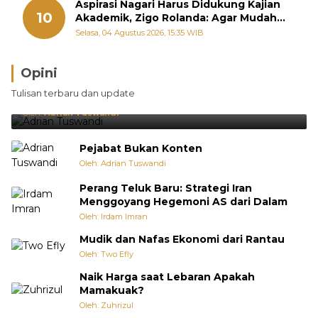
Aspirasi Nagari Harus Didukung Kajian
10
Akademik, Zigo Rolanda: Agar Mudah
Diperjuangkan di Kementerian
Selasa, 04 Agustus 2026, 15:35 WIB
Opini
Brasil Lebih Diunggulkan, tetapi Jepang Selalu
Tulisan terbaru dan update
Punya Cara Membuat Kejutan
Oleh:
Adrian Tuswandi
Pejabat Bukan Konten
Oleh: Adrian Tuswandi
Perang Teluk Baru: Strategi Iran
Menggoyang Hegemoni AS dari Dalam
Oleh: Irdam Imran
Mudik dan Nafas Ekonomi dari Rantau
Oleh: Two Efly
Naik Harga saat Lebaran Apakah
Mamakuak?
Oleh: Zuhrizul